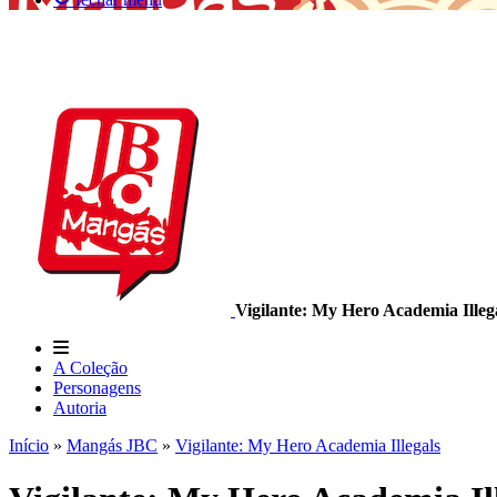
Vigilante: My Hero Academia Illeg
A Coleção
Personagens
Autoria
Início
»
Mangás JBC
»
Vigilante: My Hero Academia Illegals