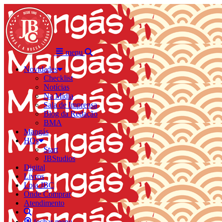
menu
Novidades
Checklist
Notícias
Na Mídia
Sala de Imprensa
Blog da Redação
BMA
Mangás
HQs
Start
JBStudios
Digital
Livros
Loja JBC
Onde Comprar
Atendimento
fechar menu