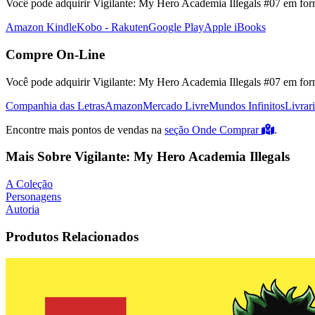
Você pode adquirir Vigilante: My Hero Academia Illegals #07 em forma
Amazon Kindle
Kobo - Rakuten
Google Play
Apple iBooks
Compre On-Line
Você pode adquirir Vigilante: My Hero Academia Illegals #07 em form
Companhia das Letras
Amazon
Mercado Livre
Mundos Infinitos
Livrar
Encontre mais pontos de vendas na
seção Onde Comprar
.
Mais Sobre Vigilante: My Hero Academia Illegals
A Coleção
Personagens
Autoria
Produtos Relacionados