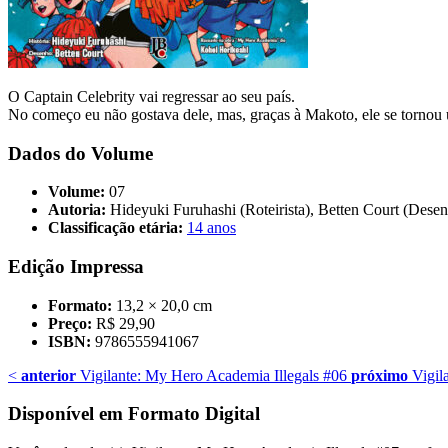
O Captain Celebrity vai regressar ao seu país.
No começo eu não gostava dele, mas, graças à Makoto, ele se tornou
Dados do Volume
Volume:
07
Autoria:
Hideyuki Furuhashi (Roteirista), Betten Court (Desen
Classificação etária:
14 anos
Edição Impressa
Formato:
13,2 × 20,0 cm
Preço:
R$ 29,90
ISBN:
9786555941067
<
anterior
Vigilante: My Hero Academia Illegals #06
próximo
Vigil
Disponível em Formato Digital