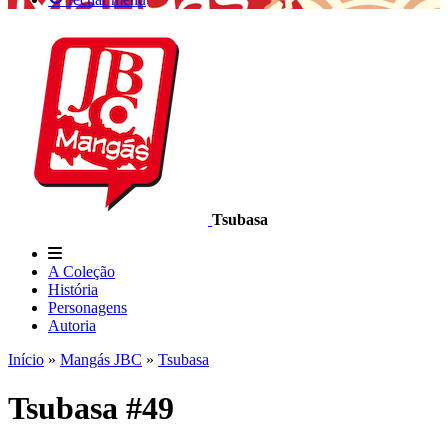
Tsubasa
A Coleção
História
Personagens
Autoria
Início
»
Mangás JBC
»
Tsubasa
Tsubasa #49