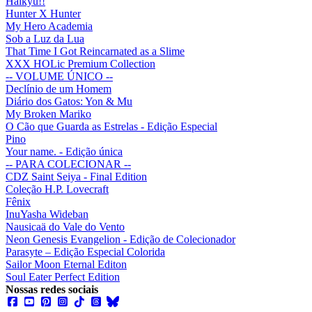
Haikyu!!
Hunter X Hunter
My Hero Academia
Sob a Luz da Lua
That Time I Got Reincarnated as a Slime
XXX HOLic Premium Collection
-- VOLUME ÚNICO --
Declínio de um Homem
Diário dos Gatos: Yon & Mu
My Broken Mariko
O Cão que Guarda as Estrelas - Edição Especial
Pino
Your name. - Edição única
-- PARA COLECIONAR --
CDZ Saint Seiya - Final Edition
Coleção H.P. Lovecraft
Fênix
InuYasha Wideban
Nausicaä do Vale do Vento
Neon Genesis Evangelion - Edição de Colecionador
Parasyte – Edição Especial Colorida
Sailor Moon Eternal Editon
Soul Eater Perfect Edition
Nossas redes sociais