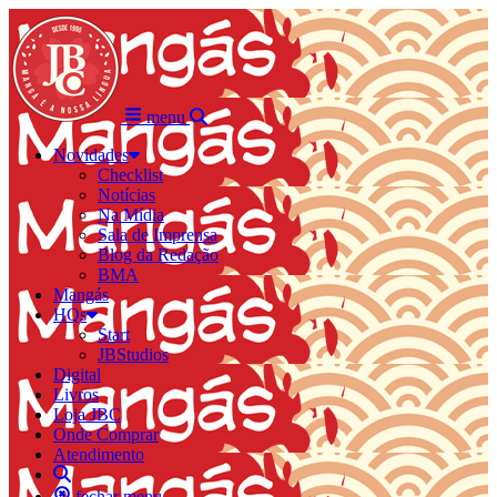
menu
Novidades
Checklist
Notícias
Na Mídia
Sala de Imprensa
Blog da Redação
BMA
Mangás
HQs
Start
JBStudios
Digital
Livros
Loja JBC
Onde Comprar
Atendimento
fechar menu