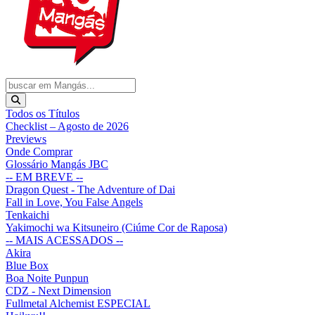
Todos os Títulos
Checklist – Agosto de 2026
Previews
Onde Comprar
Glossário Mangás JBC
-- EM BREVE --
Dragon Quest - The Adventure of Dai
Fall in Love, You False Angels
Tenkaichi
Yakimochi wa Kitsuneiro (Ciúme Cor de Raposa)
-- MAIS ACESSADOS --
Akira
Blue Box
Boa Noite Punpun
CDZ - Next Dimension
Fullmetal Alchemist ESPECIAL