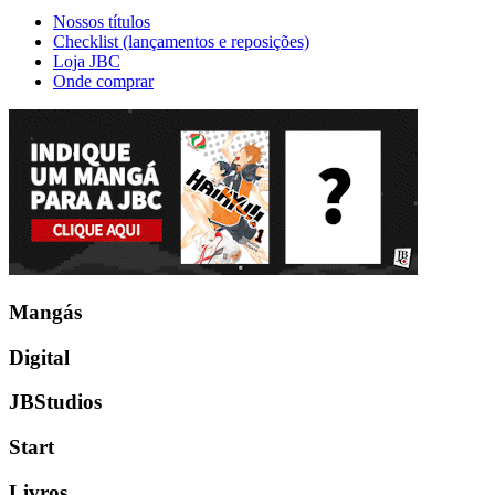
Nossos títulos
Checklist (lançamentos e reposições)
Loja JBC
Onde comprar
Mangás
Digital
JBStudios
Start
Livros