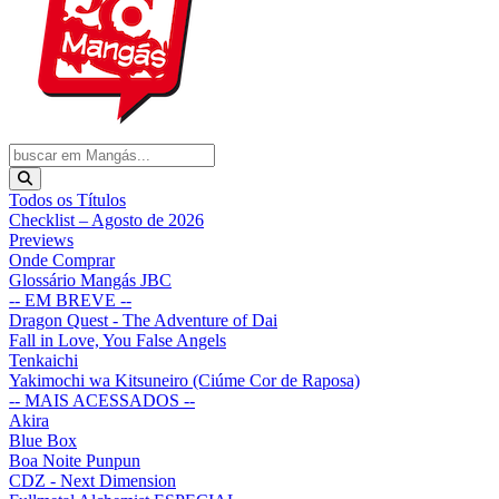
Todos os Títulos
Checklist – Agosto de 2026
Previews
Onde Comprar
Glossário Mangás JBC
-- EM BREVE --
Dragon Quest - The Adventure of Dai
Fall in Love, You False Angels
Tenkaichi
Yakimochi wa Kitsuneiro (Ciúme Cor de Raposa)
-- MAIS ACESSADOS --
Akira
Blue Box
Boa Noite Punpun
CDZ - Next Dimension