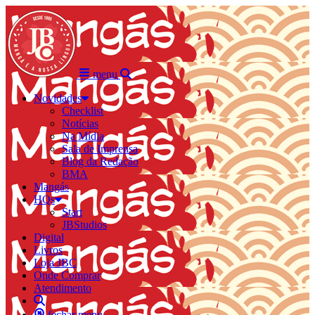
menu
Novidades
Checklist
Notícias
Na Mídia
Sala de Imprensa
Blog da Redação
BMA
Mangás
HQs
Start
JBStudios
Digital
Livros
Loja JBC
Onde Comprar
Atendimento
fechar menu