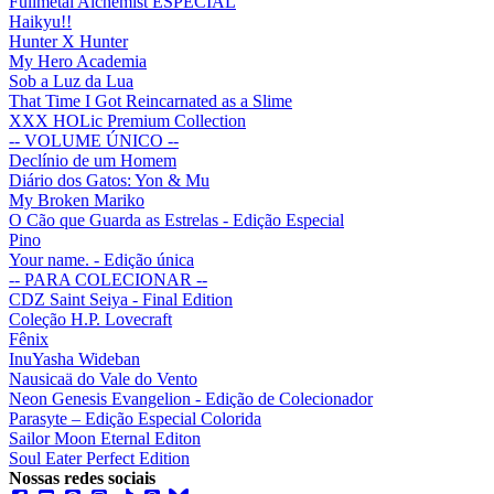
Fullmetal Alchemist ESPECIAL
Haikyu!!
Hunter X Hunter
My Hero Academia
Sob a Luz da Lua
That Time I Got Reincarnated as a Slime
XXX HOLic Premium Collection
-- VOLUME ÚNICO --
Declínio de um Homem
Diário dos Gatos: Yon & Mu
My Broken Mariko
O Cão que Guarda as Estrelas - Edição Especial
Pino
Your name. - Edição única
-- PARA COLECIONAR --
CDZ Saint Seiya - Final Edition
Coleção H.P. Lovecraft
Fênix
InuYasha Wideban
Nausicaä do Vale do Vento
Neon Genesis Evangelion - Edição de Colecionador
Parasyte – Edição Especial Colorida
Sailor Moon Eternal Editon
Soul Eater Perfect Edition
Nossas redes sociais