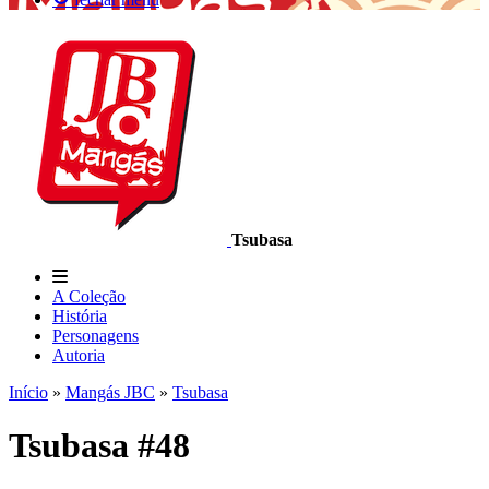
Tsubasa
A Coleção
História
Personagens
Autoria
Início
»
Mangás JBC
»
Tsubasa
Tsubasa #48