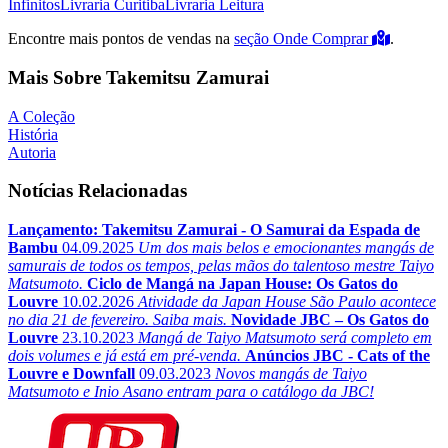
Infinitos
Livraria Curitiba
Livraria Leitura
Encontre mais pontos de vendas na
seção Onde Comprar
.
Mais Sobre Takemitsu Zamurai
A Coleção
História
Autoria
Notícias Relacionadas
Lançamento: Takemitsu Zamurai - O Samurai da Espada de
Bambu
04.09.2025
Um dos mais belos e emocionantes mangás de
samurais de todos os tempos, pelas mãos do talentoso mestre Taiyo
Matsumoto.
Ciclo de Mangá na Japan House: Os Gatos do
Louvre
10.02.2026
Atividade da Japan House São Paulo acontece
no dia 21 de fevereiro. Saiba mais.
Novidade JBC – Os Gatos do
Louvre
23.10.2023
Mangá de Taiyo Matsumoto será completo em
dois volumes e já está em pré-venda.
Anúncios JBC - Cats of the
Louvre e Downfall
09.03.2023
Novos mangás de Taiyo
Matsumoto e Inio Asano entram para o catálogo da JBC!