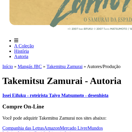
A Coleção
História
Autoria
Início
»
Mangás JBC
»
Takemitsu Zamurai
»
Autores/Produção
Takemitsu Zamurai - Autoria
Issei Eifuku - roteirista
Taiyo Matsumoto - desenhista
Compre On-Line
Você pode adquirir Takemitsu Zamurai nos sites abaixo:
Companhia das Letras
Amazon
Mercado Livre
Mundos