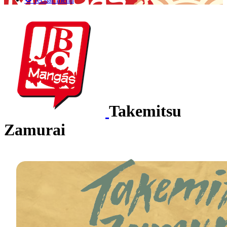
Takemitsu
Zamurai