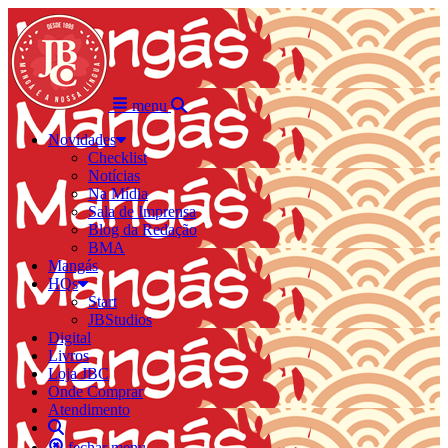
menu
Novidades
Checklist
Notícias
Na Mídia
Sala de Imprensa
Blog da Redação
BMA
Mangás
HQs
Start
JBStudios
Digital
Livros
Loja JBC
Onde Comprar
Atendimento
fechar menu