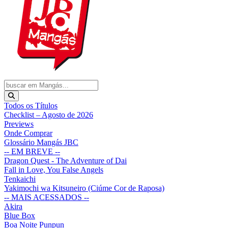
Todos os Títulos
Checklist – Agosto de 2026
Previews
Onde Comprar
Glossário Mangás JBC
-- EM BREVE --
Dragon Quest - The Adventure of Dai
Fall in Love, You False Angels
Tenkaichi
Yakimochi wa Kitsuneiro (Ciúme Cor de Raposa)
-- MAIS ACESSADOS --
Akira
Blue Box
Boa Noite Punpun