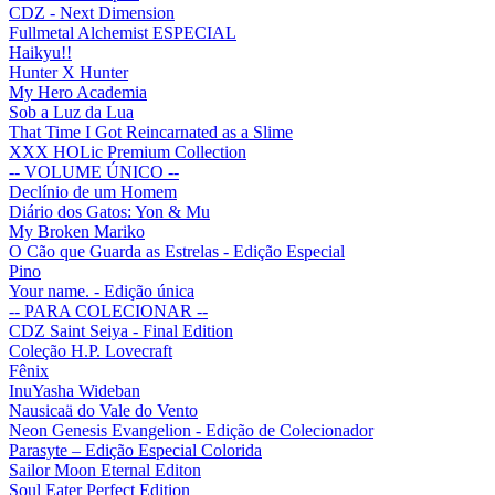
CDZ - Next Dimension
Fullmetal Alchemist ESPECIAL
Haikyu!!
Hunter X Hunter
My Hero Academia
Sob a Luz da Lua
That Time I Got Reincarnated as a Slime
XXX HOLic Premium Collection
-- VOLUME ÚNICO --
Declínio de um Homem
Diário dos Gatos: Yon & Mu
My Broken Mariko
O Cão que Guarda as Estrelas - Edição Especial
Pino
Your name. - Edição única
-- PARA COLECIONAR --
CDZ Saint Seiya - Final Edition
Coleção H.P. Lovecraft
Fênix
InuYasha Wideban
Nausicaä do Vale do Vento
Neon Genesis Evangelion - Edição de Colecionador
Parasyte – Edição Especial Colorida
Sailor Moon Eternal Editon
Soul Eater Perfect Edition