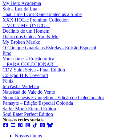
My Hero Academia
Sob a Luz da Lua
That Time I Got Reincarnated as a Slime
XXX HOLic Premium Collection
-- VOLUME ÚNICO --
Declínio de um Homem
Diário dos Gatos: Yon & Mu
My Broken Mariko
O Cão que Guarda as Estrelas - Edição Especial
Pino
Your name. - Edição única
-- PARA COLECIONAR --
CDZ Saint Seiya - Final Edition
Coleção H.P. Lovecraft
Fênix
InuYasha Wideban
Nausicaä do Vale do Vento
Neon Genesis Evangelion - Edição de Colecionador
Parasyte – Edição Especial Colorida
Sailor Moon Eternal Editon
Soul Eater Perfect Edition
Nossas redes sociais
Nossos títulos