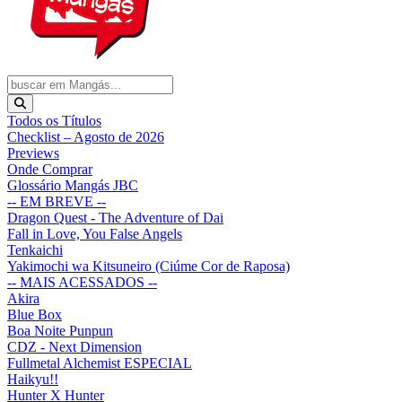
Todos os Títulos
Checklist – Agosto de 2026
Previews
Onde Comprar
Glossário Mangás JBC
-- EM BREVE --
Dragon Quest - The Adventure of Dai
Fall in Love, You False Angels
Tenkaichi
Yakimochi wa Kitsuneiro (Ciúme Cor de Raposa)
-- MAIS ACESSADOS --
Akira
Blue Box
Boa Noite Punpun
CDZ - Next Dimension
Fullmetal Alchemist ESPECIAL
Haikyu!!
Hunter X Hunter