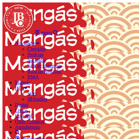
menu
Novidades
Checklist
Notícias
Na Mídia
Sala de Imprensa
Blog da Redação
BMA
Mangás
HQs
Start
JBStudios
Digital
Livros
Loja JBC
Onde Comprar
Atendimento
fechar menu