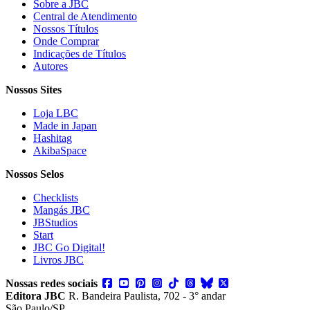
Sobre a JBC
Central de Atendimento
Nossos Títulos
Onde Comprar
Indicações de Títulos
Autores
Nossos Sites
Loja LBC
Made in Japan
Hashitag
AkibaSpace
Nossos Selos
Checklists
Mangás JBC
JBStudios
Start
JBC Go Digital!
Livros JBC
Nossas redes sociais
Editora JBC
R. Bandeira Paulista, 702 - 3° andar
São Paulo/SP