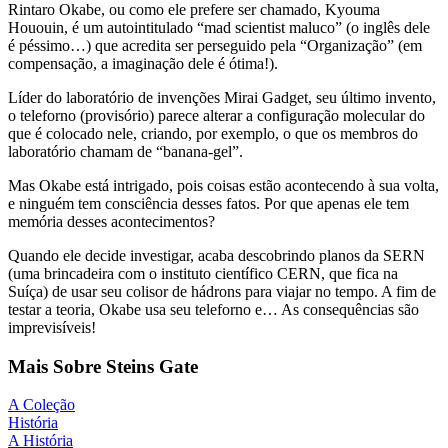
Rintaro Okabe, ou como ele prefere ser chamado, Kyouma
Hououin, é um autointitulado “mad scientist maluco” (o inglês dele
é péssimo…) que acredita ser perseguido pela “Organização” (em
compensação, a imaginação dele é ótima!).
Líder do laboratório de invenções Mirai Gadget, seu último invento,
o teleforno (provisório) parece alterar a configuração molecular do
que é colocado nele, criando, por exemplo, o que os membros do
laboratório chamam de “banana-gel”.
Mas Okabe está intrigado, pois coisas estão acontecendo à sua volta,
e ninguém tem consciência desses fatos. Por que apenas ele tem
memória desses acontecimentos?
Quando ele decide investigar, acaba descobrindo planos da SERN
(uma brincadeira com o instituto científico CERN, que fica na
Suíça) de usar seu colisor de hádrons para viajar no tempo. A fim de
testar a teoria, Okabe usa seu teleforno e… As consequências são
imprevisíveis!
Mais Sobre Steins Gate
A Coleção
História
A História