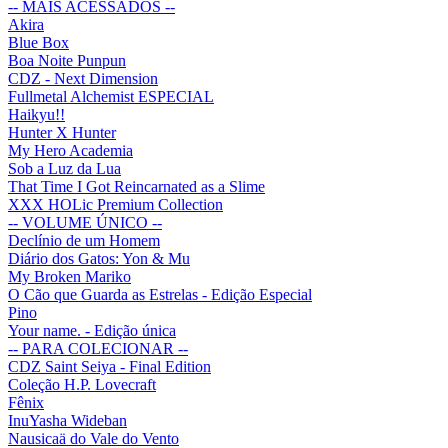
-- MAIS ACESSADOS --
Akira
Blue Box
Boa Noite Punpun
CDZ - Next Dimension
Fullmetal Alchemist ESPECIAL
Haikyu!!
Hunter X Hunter
My Hero Academia
Sob a Luz da Lua
That Time I Got Reincarnated as a Slime
XXX HOLic Premium Collection
-- VOLUME ÚNICO --
Declínio de um Homem
Diário dos Gatos: Yon & Mu
My Broken Mariko
O Cão que Guarda as Estrelas - Edição Especial
Pino
Your name. - Edição única
-- PARA COLECIONAR --
CDZ Saint Seiya - Final Edition
Coleção H.P. Lovecraft
Fênix
InuYasha Wideban
Nausicaä do Vale do Vento