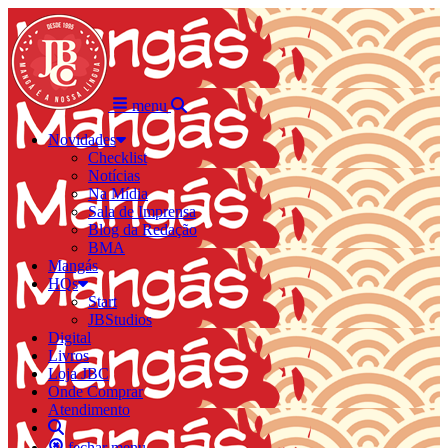
menu
Novidades
Checklist
Notícias
Na Mídia
Sala de Imprensa
Blog da Redação
BMA
Mangás
HQs
Start
JBStudios
Digital
Livros
Loja JBC
Onde Comprar
Atendimento
fechar menu