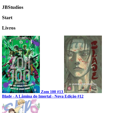
JBStudios
Start
Livros
Zom 100 #13
Blade - A Lâmina do Imortal - Nova Edição #12