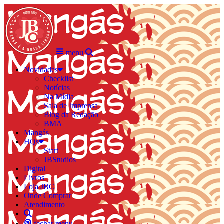
menu
Novidades
Checklist
Notícias
Na Mídia
Sala de Imprensa
Blog da Redação
BMA
Mangás
HQs
Start
JBStudios
Digital
Livros
Loja JBC
Onde Comprar
Atendimento
fechar menu