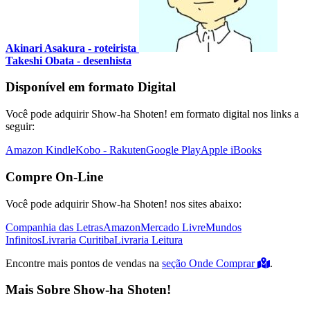
Akinari Asakura - roteirista
Takeshi Obata - desenhista
Disponível em formato Digital
Você pode adquirir Show-ha Shoten! em formato digital nos links a
seguir:
Amazon Kindle
Kobo - Rakuten
Google Play
Apple iBooks
Compre On-Line
Você pode adquirir Show-ha Shoten! nos sites abaixo:
Companhia das Letras
Amazon
Mercado Livre
Mundos
Infinitos
Livraria Curitiba
Livraria Leitura
Encontre mais pontos de vendas na
seção Onde Comprar
.
Mais Sobre Show-ha Shoten!