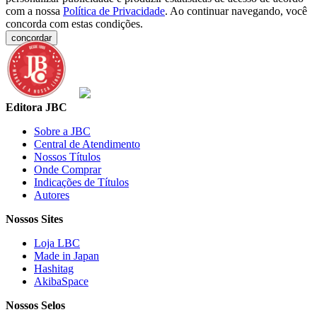
com a nossa
Política de Privacidade
. Ao continuar navegando, você
concorda com estas condições.
concordar
Editora JBC
Sobre a JBC
Central de Atendimento
Nossos Títulos
Onde Comprar
Indicações de Títulos
Autores
Nossos Sites
Loja LBC
Made in Japan
Hashitag
AkibaSpace
Nossos Selos