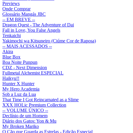
Previews
Onde Comprar
Glossário Mangás JBC
-- EM BREVE --
Dragon Quest - The Adventure of Dai
Fall in Love, You False Angels
Tenkaichi
Yakimochi wa Kitsuneiro (Ciúme Cor de Raposa)
-- MAIS ACESSADOS --
Akira
Blue Box
Boa Noite Punpun
CDZ - Next Dimension
Fullmetal Alchemist ESPECIAL
Haikyu!!
Hunter X Hunter
My Hero Academia
Sob a Luz da Lua
That Time I Got Reincarnated as a Slime
XXX HOLic Premium Collection
-- VOLUME ÚNICO --
Declínio de um Homem
Diário dos Gatos: Yon & Mu
My Broken Mariko
O Cão que Guarda as Estrelas - Edição Especial