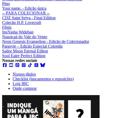
Pino
Your name. - Edição única
-- PARA COLECIONAR --
CDZ Saint Seiya - Final Edition
Coleção H.P. Lovecraft
Fênix
InuYasha Wideban
Nausicaä do Vale do Vento
Neon Genesis Evangelion - Edição de Colecionador
Parasyte – Edição Especial Colorida
Sailor Moon Eternal Editon
Soul Eater Perfect Edition
Nossas redes sociais
Nossos títulos
Checklist (lançamentos e reposições)
Loja JBC
Onde comprar