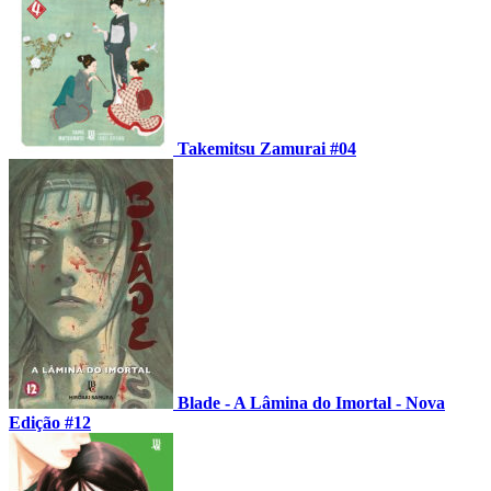
Takemitsu Zamurai #04
Blade - A Lâmina do Imortal - Nova
Edição #12