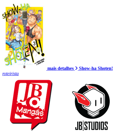
mais detalhes
Show-ha Shoten!
roteirista