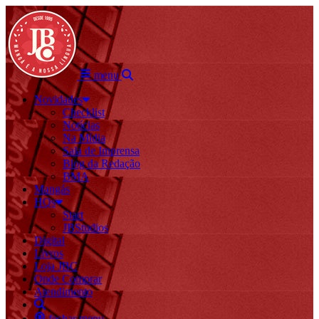
menu
Novidades
Checklist
Notícias
Na Mídia
Sala de Imprensa
Blog da Redação
BMA
Mangás
HQs
Start
JBStudios
Digital
Livros
Loja JBC
Onde Comprar
Atendimento
fechar menu