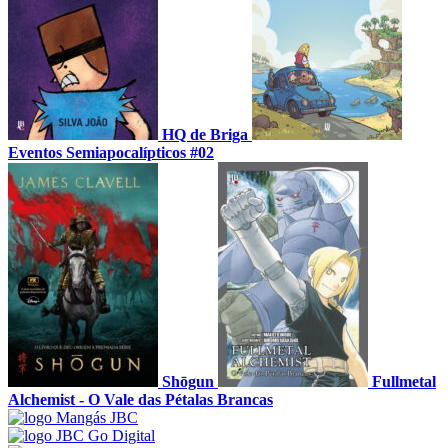
HQ de Briga
Eventos Semiapocalípticos #02
Shōgun
Fullmetal
Alchemist - O Vale das Pétalas Brancas