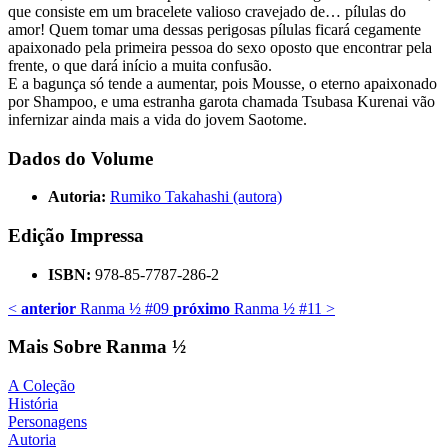
que consiste em um bracelete valioso cravejado de… pílulas do
amor! Quem tomar uma dessas perigosas pílulas ficará cegamente
apaixonado pela primeira pessoa do sexo oposto que encontrar pela
frente, o que dará início a muita confusão.
E a bagunça só tende a aumentar, pois Mousse, o eterno apaixonado
por Shampoo, e uma estranha garota chamada Tsubasa Kurenai vão
infernizar ainda mais a vida do jovem Saotome.
Dados do Volume
Autoria:
Rumiko Takahashi (autora)
Edição Impressa
ISBN:
978-85-7787-286-2
<
anterior
Ranma ½ #09
próximo
Ranma ½ #11
>
Mais Sobre Ranma ½
A Coleção
História
Personagens
Autoria