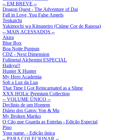
-- EM BREVE --
Dragon Quest - The Adventure of Dai
Fall in Love, You False Angels
Tenkaichi
Yakimochi wa Kitsuneiro (Ciúme Cor de Raposa)
-- MAIS ACESSADOS --
Akira
Blue Box
Boa Noite Punpun
CDZ - Next Dimension
Fullmetal Alchemist ESPECIAL
Haikyu!!
Hunter X Hunter
My Hero Academia
Sob a Luz da Lua
That Time I Got Reincarnated as a Slime
XXX HOLic Premium Collection
-- VOLUME ÚNICO --
Declínio de um Homem
Diário dos Gatos: Yon & Mu
My Broken Mariko
O Cão que Guarda as Estrelas - Edição Especial
Pino
Your name. - Edição única
-- PARA COLECIONAR --