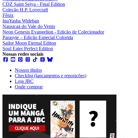
CDZ Saint Seiya - Final Edition
Coleção H.P. Lovecraft
Fênix
InuYasha Wideban
Nausicaä do Vale do Vento
Neon Genesis Evangelion - Edição de Colecionador
Parasyte – Edição Especial Colorida
Sailor Moon Eternal Editon
Soul Eater Perfect Edition
Nossas redes sociais
Nossos títulos
Checklist (lançamentos e reposições)
Loja JBC
Onde comprar