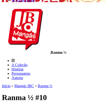
Ranma ½
A Coleção
História
Personagens
Autoria
Início
»
Mangás JBC
»
Ranma ½
Ranma ½ #10