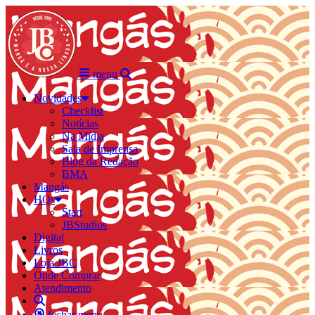
menu
Novidades
Checklist
Notícias
Na Mídia
Sala de Imprensa
Blog da Redação
BMA
Mangás
HQs
Start
JBStudios
Digital
Livros
Loja JBC
Onde Comprar
Atendimento
fechar menu