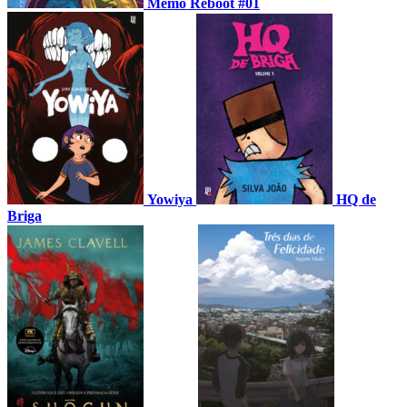
Memo Reboot #01
Yowiya
HQ de
Briga