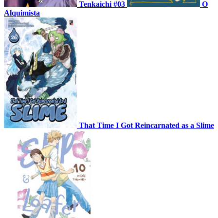
Tenkaichi #03
O
Alquimista
That Time I Got Reincarnated as a Slime