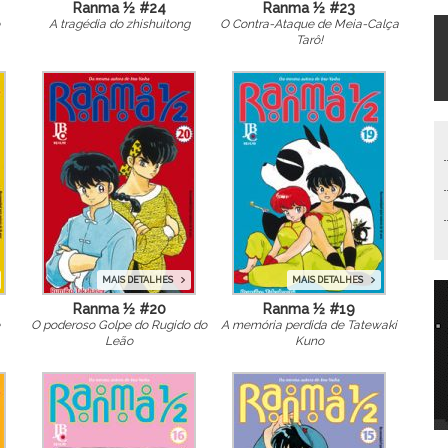
Ranma ½ #24
Ranma ½ #23
A tragédia do zhishuitong
O Contra-Ataque de Meia-Calça
Tarô!
MAIS DETALHES
MAIS DETALHES
Ranma ½ #20
Ranma ½ #19
O poderoso Golpe do Rugido do
A memória perdida de Tatewaki
Leão
Kuno