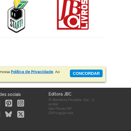
a nossa
Política de Privacidade
. Ao
CONCORDAR
Editora JBC
des sociais
R. Bandeira Paulista, 702 - 3°
andar
São Paulo/SP
CEP 04532-002