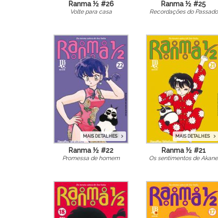
Ranma ½ #26
Ranma ½ #25
Volte para casa
Recordações do Passado
MAIS DETALHES
MAIS DETALHES
Ranma ½ #22
Ranma ½ #21
Promessa de homem
Os sentimentos de Akane