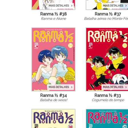
MAIS DETALHES
MAIS DETALHES
Ranma ½ #38
Ranma ½ #37
Ranma e Akane
Batalha aérea no Monte Fê
MAIS DETALHES
MAIS DETALHES
Ranma ½ #34
Ranma ½ #33
Batalha de seios!
Cogumelo do tempo