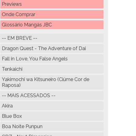
Previews
Onde Comprar
Glossário Mangás JBC
-- EM BREVE --
Dragon Quest - The Adventure of Dai
Fall in Love, You False Angels
Tenkaichi
Yakimochi wa Kitsuneiro (Ciúme Cor de
Raposa)
-- MAIS ACESSADOS --
Akira
Blue Box
Boa Noite Punpun