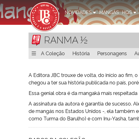
NOVIDADES
MANGÁS
HQS
RANMA ½
A Coleção
História
Personagens
A
A Editora JBC trouxe de volta, do início ao fim
chegou a ter sua história publicada no país, por
Essa genial obra é da mangaká mais respeitada
A assinatura da autora é garantia de sucesso. 
de mangás nos Estados Unidos -, ela também e
como Turma do Barulho) e com Inu-Yasha, tamb