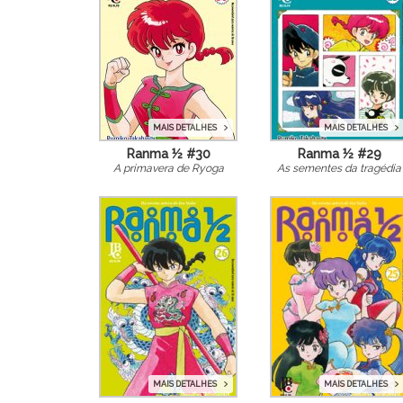
MAIS DETALHES
MAIS DETALHES
Ranma ½ #30
Ranma ½ #29
A primavera de Ryoga
As sementes da tragédia
MAIS DETALHES
MAIS DETALHES