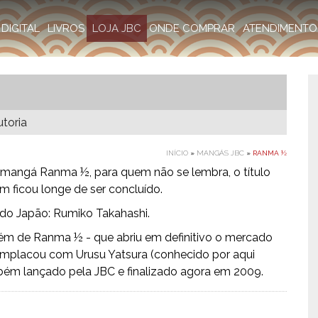
DIGITAL
LIVROS
LOJA JBC
ONDE COMPRAR
ATENDIMENTO
utoria
INÍCIO
»
MANGÁS JBC
»
RANMA ½
, o mangá Ranma ½, para quem não se lembra, o título
ém ficou longe de ser concluído.
 do Japão: Rumiko Takahashi.
Além de Ranma ½ - que abriu em definitivo o mercado
mplacou com Urusu Yatsura (conhecido por aqui
ém lançado pela JBC e finalizado agora em 2009.