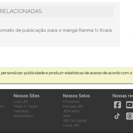
 RELACIONADAS
formato de publicação para o mangá Ranma ½ ficará
personalizar publicidade e produzir estatísticas de acesso de acordo com 
Nossos Sites
Nossos Selos
Nossas re
Loja LBC
Checklists
nto
Made in Japan
Mangás JBC
Hashitag
JBStudios
AkibaSpace
Start
JBC Go Digital!
Livros JBC