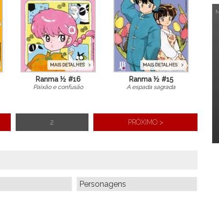
MAIS DETALHES
MAIS DETALHES
Ranma ½ #16
Ranma ½ #15
Paixão e confusão
A espada sagrada
2
PRÓXIMO >
Personagens