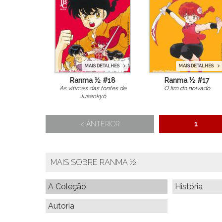
MAIS DETALHES
MAIS DETALHES
Ranma ½ #18
Ranma ½ #17
As vítimas das fontes de
O fim do noivado
Jusenkyô
< ANTERIOR
1
MAIS SOBRE RANMA ½
A Coleção
História
Autoria