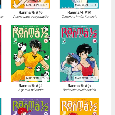
MAIS DETALHES
MAIS DETALHES
Ranma ½ #36
Ranma ½ #35
nix
Reencontro e separação
Terror! As irmãs Kunoichi
MAIS DETALHES
MAIS DETALHES
Ranma ½ #32
Ranma ½ #31
A garota brilhante
Borboleta multicolorida