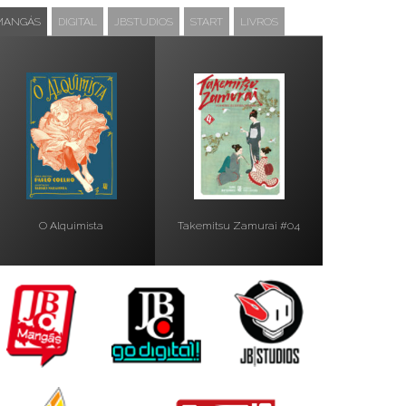
MANGÁS
DIGITAL
JBSTUDIOS
START
LIVROS
O Alquimista
Takemitsu Zamurai #04