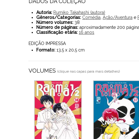
DADOS DA COLEÇÃO
Autoria:
Rumiko Takahashi (autora)
Gêneros/Categorias:
Comédia
,
Ação/Aventura
e
Número volumes:
38
Número de páginas:
aproximadamente 200 págin
Classificação etária:
16 anos
EDIÇÃO IMPRESSA
Formato:
13,5 x 20,5 cm
VOLUMES
(clique nas capas para mais detalhes)