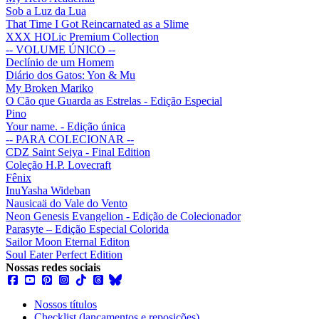
Sob a Luz da Lua
That Time I Got Reincarnated as a Slime
XXX HOLic Premium Collection
-- VOLUME ÚNICO --
Declínio de um Homem
Diário dos Gatos: Yon & Mu
My Broken Mariko
O Cão que Guarda as Estrelas - Edição Especial
Pino
Your name. - Edição única
-- PARA COLECIONAR --
CDZ Saint Seiya - Final Edition
Coleção H.P. Lovecraft
Fênix
InuYasha Wideban
Nausicaä do Vale do Vento
Neon Genesis Evangelion - Edição de Colecionador
Parasyte – Edição Especial Colorida
Sailor Moon Eternal Editon
Soul Eater Perfect Edition
Nossas redes sociais
Nossos títulos
Checklist (lançamentos e reposições)