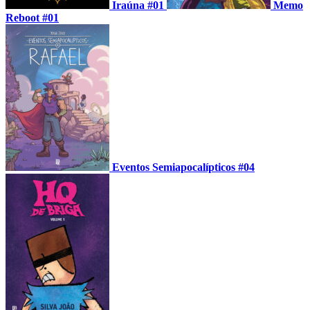
Iraúna #01
Memo
Reboot #01
Eventos Semiapocalípticos #04