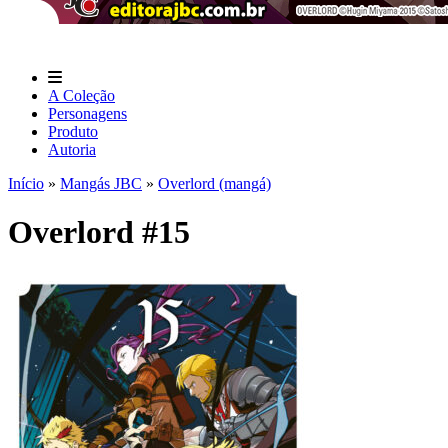
A Coleção
Personagens
Produto
Autoria
Início
»
Mangás JBC
»
Overlord (mangá)
Overlord #15