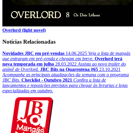
Overlord (light novel)
Notícias Relacionadas
Novidades JBC em pré-vendas
14.06.2025
Veja a lista de mangás
que entraram em pré-venda e chegam em breve.
Overlord terá
nova temporada em julho
28.03.2022
Assista ao novo trailer do
animê de Overlord.
JBC Bits na Quarentena #65
23.10.2021
Acompanhe as principais atualizações da semana com o programa
JBC Bits.
Checklist - Outubro 2021
Confira a lista de
lançamentos e reposições previstos para chegar às livrarias e lojas
especializadas em outubro.