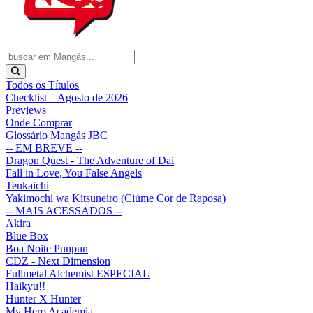
Todos os Títulos
Checklist – Agosto de 2026
Previews
Onde Comprar
Glossário Mangás JBC
-- EM BREVE --
Dragon Quest - The Adventure of Dai
Fall in Love, You False Angels
Tenkaichi
Yakimochi wa Kitsuneiro (Ciúme Cor de Raposa)
-- MAIS ACESSADOS --
Akira
Blue Box
Boa Noite Punpun
CDZ - Next Dimension
Fullmetal Alchemist ESPECIAL
Haikyu!!
Hunter X Hunter
My Hero Academia