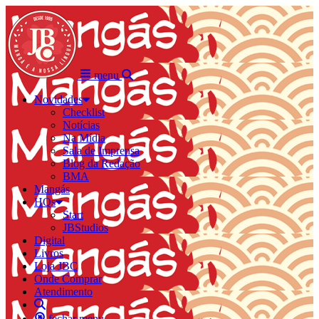
menu
Novidades
Checklist
Notícias
Na Mídia
Sala de Imprensa
Blog da Redação
BMA
Mangás
HQs
Start
JBStudios
Digital
Livros
Loja JBC
Onde Comprar
Atendimento
fechar menu