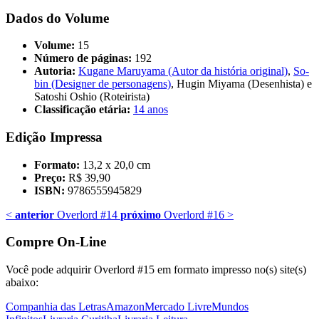
Dados do Volume
Volume:
15
Número de páginas:
192
Autoria:
Kugane Maruyama (Autor da história original)
,
So-
bin (Designer de personagens)
, Hugin Miyama (Desenhista) e
Satoshi Oshio (Roteirista)
Classificação etária:
14 anos
Edição Impressa
Formato:
13,2 x 20,0 cm
Preço:
R$ 39,90
ISBN:
9786555945829
<
anterior
Overlord #14
próximo
Overlord #16
>
Compre On-Line
Você pode adquirir Overlord #15 em formato impresso no(s) site(s)
abaixo:
Companhia das Letras
Amazon
Mercado Livre
Mundos