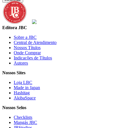
Editora JBC
Sobre a JBC
Central de Atendimento
Nossos Títulos
Onde Comprar
Indicações de Títulos
Autores
Nossos Sites
Loja LBC
Made in Japan
Hashitag
AkibaSpace
Nossos Selos
Checklists
Mangás JBC
JBStudios