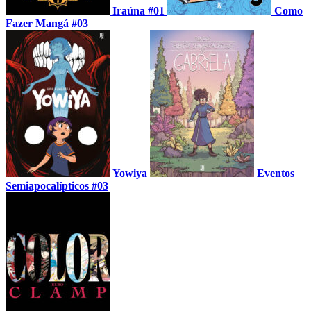
Iraúna #01
Como
Fazer Mangá #03
Yowiya
Eventos
Semiapocalípticos #03