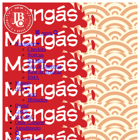
menu
Novidades
Checklist
Notícias
Na Mídia
Sala de Imprensa
Blog da Redação
BMA
Mangás
HQs
Start
JBStudios
Digital
Livros
Loja JBC
Onde Comprar
Atendimento
fechar menu