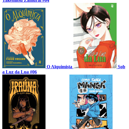
Takemitsu Zamurai #04
O Alquimista
Sob
a Luz da Lua #06