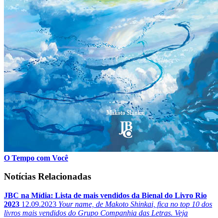
O Tempo com Você
Notícias Relacionadas
JBC na Mídia: Lista de mais vendidos da Bienal do Livro Rio
2023
12.09.2023
Your name, de Makoto Shinkai, fica no top 10 dos
livros mais vendidos do Grupo Companhia das Letras. Veja