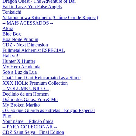
Dragon Quest - The Adventure of Dai
Fall in Love, You False Angels
Tenkaichi
Yakimochi wa Kitsuneiro (Ciúme Cor de Raposa)
-- MAIS ACESSADOS --
Akira
Blue Box
Boa Noite Punpun
CDZ - Next Dimension
Fullmetal Alchemist ESPECIAL
Haikyu!!
Hunter X Hunter
My Hero Academia
Sob a Luz da Lua
That Time I Got Reincarnated as a Slime
XXX HOLic Premium Collection
-- VOLUME ÚNICO --
Declínio de um Homem
Diário dos Gatos: Yon & Mu
My Broken Mariko
O Cão que Guarda as Estrelas - Edição Especial
Pino
Your name. - Edição única
-- PARA COLECIONAR --
CDZ Saint Seiya - Final Edition