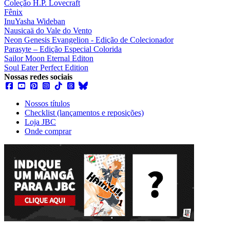
Coleção H.P. Lovecraft
Fênix
InuYasha Wideban
Nausicaä do Vale do Vento
Neon Genesis Evangelion - Edição de Colecionador
Parasyte – Edição Especial Colorida
Sailor Moon Eternal Editon
Soul Eater Perfect Edition
Nossas redes sociais
Nossos títulos
Checklist (lançamentos e reposições)
Loja JBC
Onde comprar