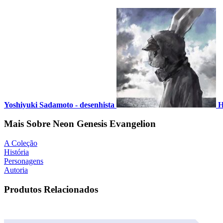
Yoshiyuki Sadamoto - desenhista
H
Mais Sobre Neon Genesis Evangelion
A Coleção
História
Personagens
Autoria
Produtos Relacionados