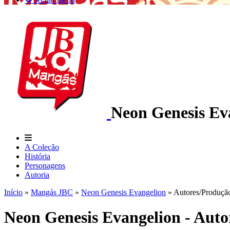
Neon Genesis Ev
A Coleção
História
Personagens
Autoria
Início
»
Mangás JBC
»
Neon Genesis Evangelion
»
Autores/Produçã
Neon Genesis Evangelion - Auto