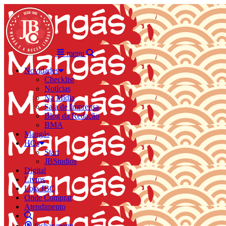
menu
Novidades
Checklist
Notícias
Na Mídia
Sala de Imprensa
Blog da Redação
BMA
Mangás
HQs
Start
JBStudios
Digital
Livros
Loja JBC
Onde Comprar
Atendimento
fechar menu