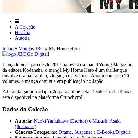
A Coleção
História
Autoria
Início
»
Mangás JBC
»
My Home Hero
Lançado no Japão desde 2017 na revista semanal Young Magazine,
da editora Kodansha, o mangá My Home Hero é um thriller que
envolve drama, família, vingança e a yakuza. Atualmente com 20
volumes, o mangá continua em publicação no Japão.
A história ganhou adaptação para anime pela Tezuka Productions e
está disponível na plataforma Crunchyroll.
Dados da Coleção
Autoria:
Naoki Yamakawa (Escritor)
e
Masashi Asaki
(Ilustrador)
Gêneros/Categorias:
Drama
,
Suspense
e
E-Books/Digitais
Número volumes:
Completo em 26 volumes