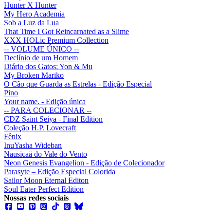
Hunter X Hunter
My Hero Academia
Sob a Luz da Lua
That Time I Got Reincarnated as a Slime
XXX HOLic Premium Collection
-- VOLUME ÚNICO --
Declínio de um Homem
Diário dos Gatos: Yon & Mu
My Broken Mariko
O Cão que Guarda as Estrelas - Edição Especial
Pino
Your name. - Edição única
-- PARA COLECIONAR --
CDZ Saint Seiya - Final Edition
Coleção H.P. Lovecraft
Fênix
InuYasha Wideban
Nausicaä do Vale do Vento
Neon Genesis Evangelion - Edição de Colecionador
Parasyte – Edição Especial Colorida
Sailor Moon Eternal Editon
Soul Eater Perfect Edition
Nossas redes sociais