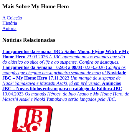
Mais Sobre My Home Hero
A Coleção
História
Autoria
Notícias Relacionadas
Lançamentos da semana JBC: Sailor Moon, Flying Witch e My
Home Hero
23.03.2026
A JBC apresenta novos volumes que vão
do clássico ao slice of life e ao suspense. Confira os destaques:
Lançamentos da Semana - 02/03 a 08/03
02.03.2026
Confira os
mangás que chegam nessa primeira semana de março!
Novidade
JBC – My Home Hero
17.11.2023
Um mangá de suspense de
Naoki Yamakawa e Masashi Asaki, já em pré-venda.
Anúncios
JBC – Novos títulos entram para o catálogo da Editora JBC
19.04.2023
Os mangás Héroes, de Inio Asano e My Home Hero, de
Masashi Asaki e Naoki Yamakawa serão lançados pela JBC.