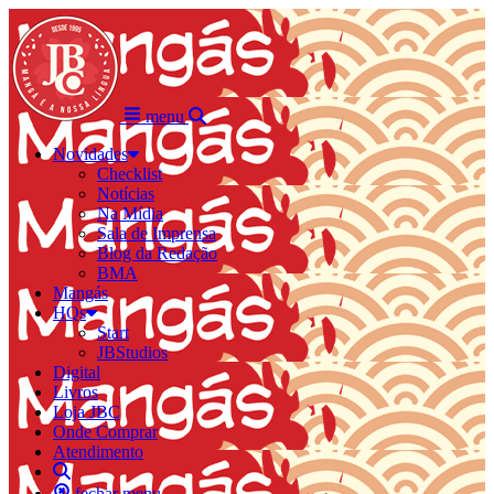
menu
Novidades
Checklist
Notícias
Na Mídia
Sala de Imprensa
Blog da Redação
BMA
Mangás
HQs
Start
JBStudios
Digital
Livros
Loja JBC
Onde Comprar
Atendimento
fechar menu