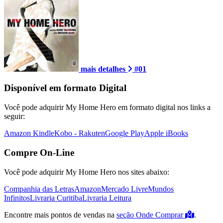
mais detalhes
#01
Disponível em formato Digital
Você pode adquirir My Home Hero em formato digital nos links a
seguir:
Amazon Kindle
Kobo - Rakuten
Google Play
Apple iBooks
Compre On-Line
Você pode adquirir My Home Hero nos sites abaixo:
Companhia das Letras
Amazon
Mercado Livre
Mundos
Infinitos
Livraria Curitiba
Livraria Leitura
Encontre mais pontos de vendas na
seção Onde Comprar
.