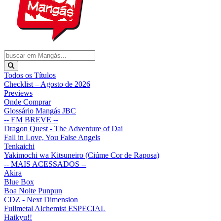
Todos os Títulos
Checklist – Agosto de 2026
Previews
Onde Comprar
Glossário Mangás JBC
-- EM BREVE --
Dragon Quest - The Adventure of Dai
Fall in Love, You False Angels
Tenkaichi
Yakimochi wa Kitsuneiro (Ciúme Cor de Raposa)
-- MAIS ACESSADOS --
Akira
Blue Box
Boa Noite Punpun
CDZ - Next Dimension
Fullmetal Alchemist ESPECIAL
Haikyu!!