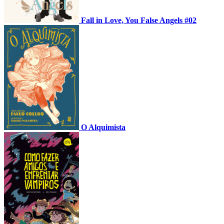
Fall in Love, You False Angels #02
O Alquimista