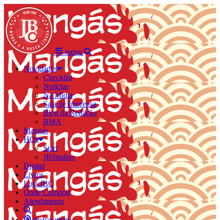
menu
Novidades
Checklist
Notícias
Na Mídia
Sala de Imprensa
Blog da Redação
BMA
Mangás
HQs
Start
JBStudios
Digital
Livros
Loja JBC
Onde Comprar
Atendimento
fechar menu