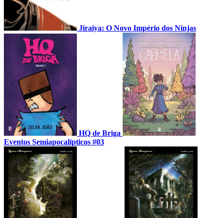
Jiraiya: O Novo Império dos Ninjas
HQ de Briga
Eventos Semiapocalípticos #03