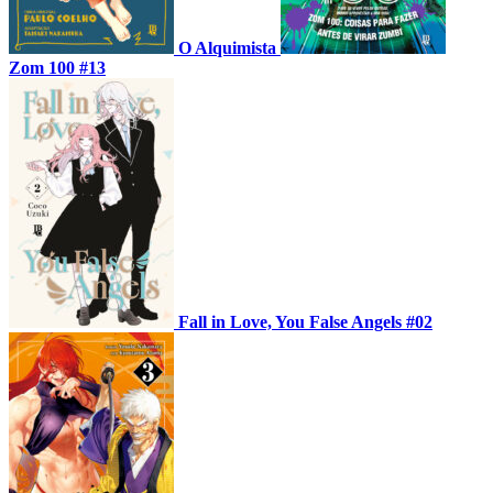
O Alquimista
Zom 100 #13
Fall in Love, You False Angels #02