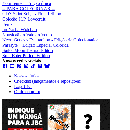
Your name. - Edição única
-- PARA COLECIONAR --
CDZ Saint Seiya - Final Edition
Coleção H.P. Lovecraft
Fênix
InuYasha Wideban
Nausicaä do Vale do Vento
Neon Genesis Evangelion - Edição de Colecionador
Parasyte – Edição Especial Colorida
Sailor Moon Eternal Editon
Soul Eater Perfect Edition
Nossas redes sociais
Nossos títulos
Checklist (lançamentos e reposições)
Loja JBC
Onde comprar