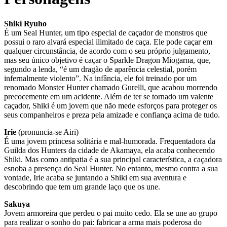
Shiki Ryuho
É um Seal Hunter, um tipo especial de caçador de monstros que
possui o raro alvará especial ilimitado de caça. Ele pode caçar em
qualquer circunstância, de acordo com o seu próprio julgamento,
mas seu único objetivo é caçar o Sparkle Dragon Miogarna, que,
segundo a lenda, “é um dragão de aparência celestial, porém
infernalmente violento”. Na infância, ele foi treinado por um
renomado Monster Hunter chamado Gurelli, que acabou morrendo
precocemente em um acidente. Além de ter se tornado um valente
caçador, Shiki é um jovem que não mede esforços para proteger os
seus companheiros e preza pela amizade e confiança acima de tudo.
Irie
(pronuncia-se Airi)
É uma jovem princesa solitária e mal-humorada. Frequentadora da
Guilda dos Hunters da cidade de Akamaya, ela acaba conhecendo
Shiki. Mas como antipatia é a sua principal característica, a caçadora
esnoba a presença do Seal Hunter. No entanto, mesmo contra a sua
vontade, Irie acaba se juntando a Shiki em sua aventura e
descobrindo que tem um grande laço que os une.
Sakuya
Jovem armoreira que perdeu o pai muito cedo. Ela se une ao grupo
para realizar o sonho do pai: fabricar a arma mais poderosa do