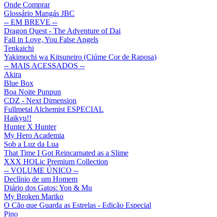
Onde Comprar
Glossário Mangás JBC
-- EM BREVE --
Dragon Quest - The Adventure of Dai
Fall in Love, You False Angels
Tenkaichi
Yakimochi wa Kitsuneiro (Ciúme Cor de Raposa)
-- MAIS ACESSADOS --
Akira
Blue Box
Boa Noite Punpun
CDZ - Next Dimension
Fullmetal Alchemist ESPECIAL
Haikyu!!
Hunter X Hunter
My Hero Academia
Sob a Luz da Lua
That Time I Got Reincarnated as a Slime
XXX HOLic Premium Collection
-- VOLUME ÚNICO --
Declínio de um Homem
Diário dos Gatos: Yon & Mu
My Broken Mariko
O Cão que Guarda as Estrelas - Edição Especial
Pino