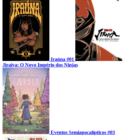
Iraúna #01
Jiraiya: O Novo Império dos Ninjas
Eventos Semiapocalípticos #03