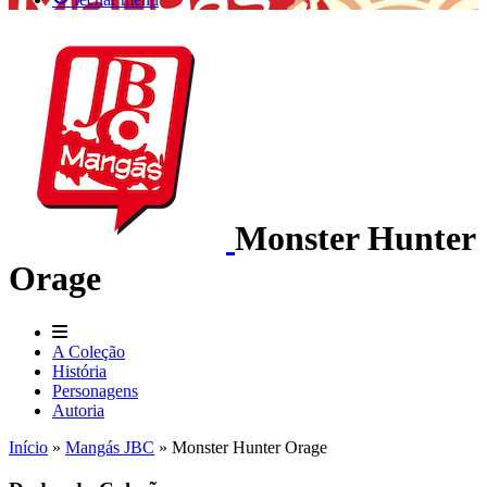
Monster Hunter
Orage
A Coleção
História
Personagens
Autoria
Início
»
Mangás JBC
»
Monster Hunter Orage