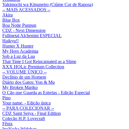
Yakimochi wa Kitsuneiro (Ciúme Cor de Raposa)
-- MAIS ACESSADOS --
Akira
Blue Box
Boa Noite Punpun
CDZ - Next Dimension
Fullmetal Alchemist ESPECIAL
Haikyu!!
Hunter X Hunter
My Hero Academia
Sob a Luz da Lua
That Time I Got Reincarnated as a Slime
XXX HOLic Premium Collection
-- VOLUME ÚNICO --
Declínio de um Homem
Diário dos Gatos: Yon & Mu
My Broken Mariko
O Cão que Guarda as Estrelas - Edição Especial
Pino
Your name. - Edição única
-- PARA COLECIONAR --
CDZ Saint Seiya - Final Edition
Coleção H.P. Lovecraft
Fênix
InuYasha Wideban