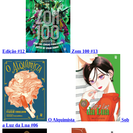
Edição #12
Zom 100 #13
O Alquimista
Sob
a Luz da Lua #06