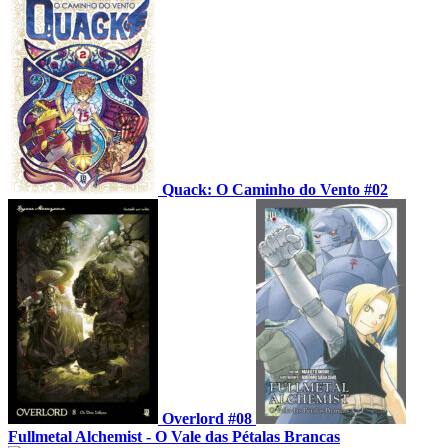
Quack: O Caminho do Vento #02
Overlord #08
Fullmetal Alchemist - O Vale das Pétalas Brancas