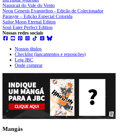
Nausicaä do Vale do Vento
Neon Genesis Evangelion - Edição de Colecionador
Parasyte – Edição Especial Colorida
Sailor Moon Eternal Editon
Soul Eater Perfect Edition
Nossas redes sociais
Nossos títulos
Checklist (lançamentos e reposições)
Loja JBC
Onde comprar
Mangás