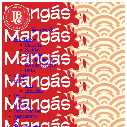
menu
Novidades
Checklist
Notícias
Na Mídia
Sala de Imprensa
Blog da Redação
BMA
Mangás
HQs
Start
JBStudios
Digital
Livros
Loja JBC
Onde Comprar
Atendimento
fechar menu