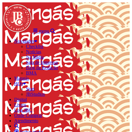
menu
Novidades
Checklist
Notícias
Na Mídia
Sala de Imprensa
Blog da Redação
BMA
Mangás
HQs
Start
JBStudios
Digital
Livros
Loja JBC
Onde Comprar
Atendimento
fechar menu