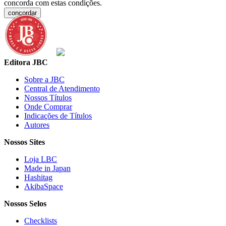
concorda com estas condições.
concordar
Editora JBC
Sobre a JBC
Central de Atendimento
Nossos Títulos
Onde Comprar
Indicações de Títulos
Autores
Nossos Sites
Loja LBC
Made in Japan
Hashitag
AkibaSpace
Nossos Selos
Checklists