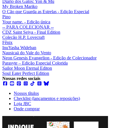
Diário dos Gatos: Yon & Mu
My Broken Mariko
O Cão que Guarda as Estrelas - Edição Especial
Pino
Your name. - Edição única
-- PARA COLECIONAR --
CDZ Saint Seiya - Final Edition
Coleção H.P. Lovecraft
Fênix
InuYasha Wideban
Nausicaä do Vale do Vento
Neon Genesis Evangelion - Edição de Colecionador
Parasyte – Edição Especial Colorida
Sailor Moon Eternal Editon
Soul Eater Perfect Edition
Nossas redes sociais
Nossos títulos
Checklist (lançamentos e reposições)
Loja JBC
Onde comprar