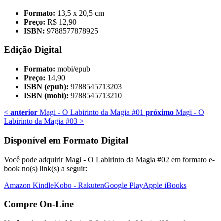
Formato:
13,5 x 20,5 cm
Preço:
R$ 12,90
ISBN:
9788577878925
Edição Digital
Formato:
mobi/epub
Preço:
14,90
ISBN (epub):
9788545713203
ISBN (mobi):
9788545713210
<
anterior
Magi - O Labirinto da Magia #01
próximo
Magi - O
Labirinto da Magia #03
>
Disponível em Formato Digital
Você pode adquirir Magi - O Labirinto da Magia #02 em formato e-
book no(s) link(s) a seguir:
Amazon Kindle
Kobo - Rakuten
Google Play
Apple iBooks
Compre On-Line