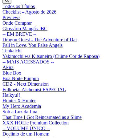
Todos os Títulos
Checklist – Agosto de 2026
Previews
Onde Comprar
Glossário Mangás JBC
-- EM BREVE --
Dragon Quest - The Adventure of Dai
Fall in Love, You False Angels
Tenkaichi
Yakimochi wa Kitsuneiro (Ciúme Cor de Raposa)
-- MAIS ACESSADOS --
Akira
Blue Box
Boa Noite Punpun
CDZ - Next Dimension
Fullmetal Alchemist ESPECIAL
Haikyu!!
Hunter X Hunter
My Hero Academia
Sob a Luz da Lua
That Time I Got Reincarnated as a Slime
XXX HOLic Premium Collection
-- VOLUME ÚNICO --
Declínio de um Homem