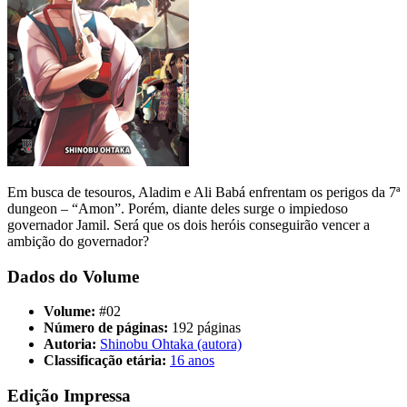
Em busca de tesouros, Aladim e Ali Babá enfrentam os perigos da 7ª
dungeon – “Amon”. Porém, diante deles surge o impiedoso
governador Jamil. Será que os dois heróis conseguirão vencer a
ambição do governador?
Dados do Volume
Volume:
#02
Número de páginas:
192 páginas
Autoria:
Shinobu Ohtaka (autora)
Classificação etária:
16 anos
Edição Impressa