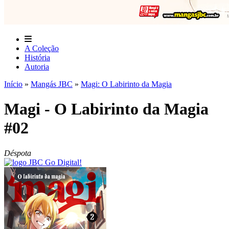
A Coleção
História
Autoria
Início
»
Mangás JBC
»
Magi: O Labirinto da Magia
Magi - O Labirinto da Magia
#02
Déspota