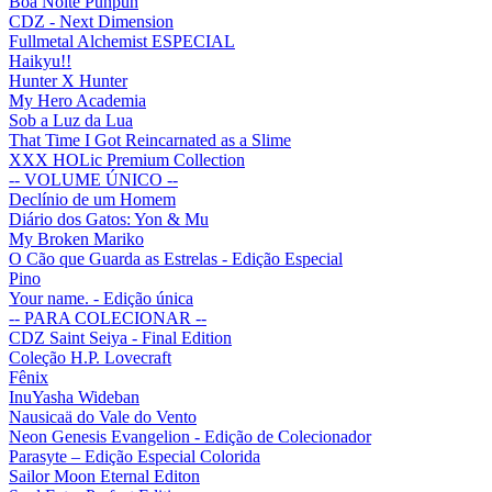
Boa Noite Punpun
CDZ - Next Dimension
Fullmetal Alchemist ESPECIAL
Haikyu!!
Hunter X Hunter
My Hero Academia
Sob a Luz da Lua
That Time I Got Reincarnated as a Slime
XXX HOLic Premium Collection
-- VOLUME ÚNICO --
Declínio de um Homem
Diário dos Gatos: Yon & Mu
My Broken Mariko
O Cão que Guarda as Estrelas - Edição Especial
Pino
Your name. - Edição única
-- PARA COLECIONAR --
CDZ Saint Seiya - Final Edition
Coleção H.P. Lovecraft
Fênix
InuYasha Wideban
Nausicaä do Vale do Vento
Neon Genesis Evangelion - Edição de Colecionador
Parasyte – Edição Especial Colorida
Sailor Moon Eternal Editon