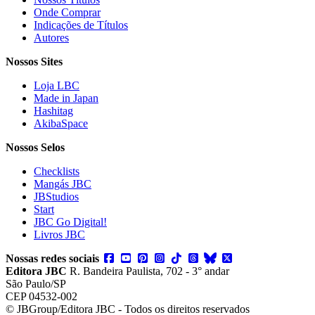
Onde Comprar
Indicações de Títulos
Autores
Nossos Sites
Loja LBC
Made in Japan
Hashitag
AkibaSpace
Nossos Selos
Checklists
Mangás JBC
JBStudios
Start
JBC Go Digital!
Livros JBC
Nossas redes sociais
Editora JBC
R. Bandeira Paulista, 702 - 3° andar
São Paulo/SP
CEP 04532-002
© JBGroup/Editora JBC - Todos os direitos reservados