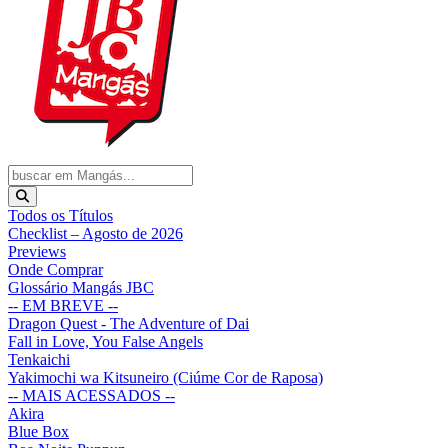
Todos os Títulos
Checklist – Agosto de 2026
Previews
Onde Comprar
Glossário Mangás JBC
-- EM BREVE --
Dragon Quest - The Adventure of Dai
Fall in Love, You False Angels
Tenkaichi
Yakimochi wa Kitsuneiro (Ciúme Cor de Raposa)
-- MAIS ACESSADOS --
Akira
Blue Box