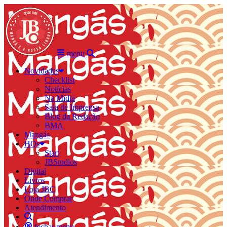
menu
Novidades
Checklist
Notícias
Na Mídia
Sala de Imprensa
Blog da Redação
BMA
Mangás
HQs
Start
JBStudios
Digital
Livros
Loja JBC
Onde Comprar
Atendimento
fechar menu