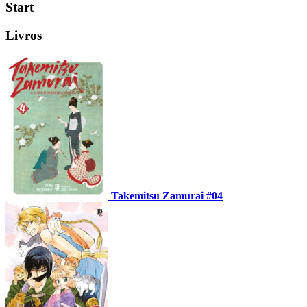
Start
Livros
Takemitsu Zamurai #04