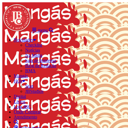
menu
Novidades
Checklist
Notícias
Na Mídia
Sala de Imprensa
Blog da Redação
BMA
Mangás
HQs
Start
JBStudios
Digital
Livros
Loja JBC
Onde Comprar
Atendimento
fechar menu