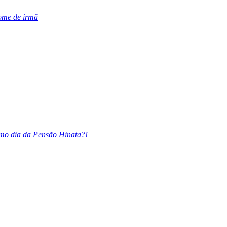
ome de irmã
imo dia da Pensão Hinata?!