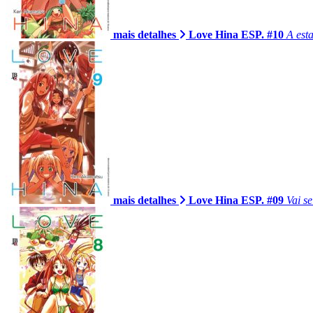
mais detalhes
Love Hina ESP. #10
A est
mais detalhes
Love Hina ESP. #09
Vai s