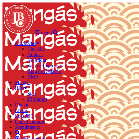
menu
Novidades
Checklist
Notícias
Na Mídia
Sala de Imprensa
Blog da Redação
BMA
Mangás
HQs
Start
JBStudios
Digital
Livros
Loja JBC
Onde Comprar
Atendimento
fechar menu