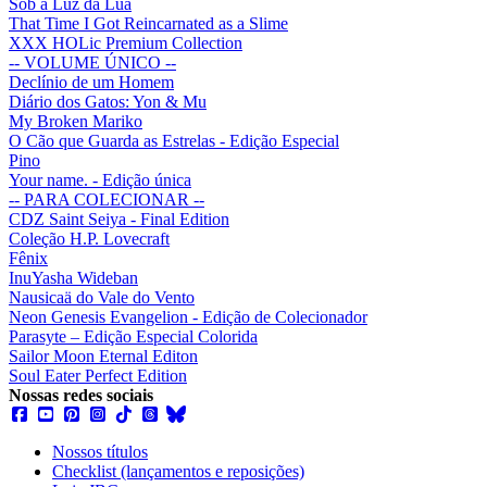
Sob a Luz da Lua
That Time I Got Reincarnated as a Slime
XXX HOLic Premium Collection
-- VOLUME ÚNICO --
Declínio de um Homem
Diário dos Gatos: Yon & Mu
My Broken Mariko
O Cão que Guarda as Estrelas - Edição Especial
Pino
Your name. - Edição única
-- PARA COLECIONAR --
CDZ Saint Seiya - Final Edition
Coleção H.P. Lovecraft
Fênix
InuYasha Wideban
Nausicaä do Vale do Vento
Neon Genesis Evangelion - Edição de Colecionador
Parasyte – Edição Especial Colorida
Sailor Moon Eternal Editon
Soul Eater Perfect Edition
Nossas redes sociais
Nossos títulos
Checklist (lançamentos e reposições)