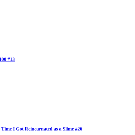
100 #13
 Time I Got Reincarnated as a Slime #26