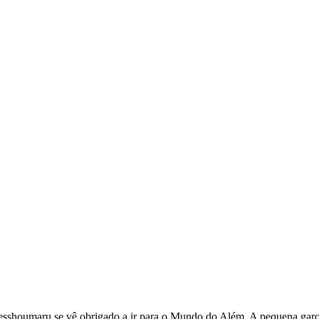
sshoumaru se vê obrigado a ir para o Mundo do Além. A pequena garota,