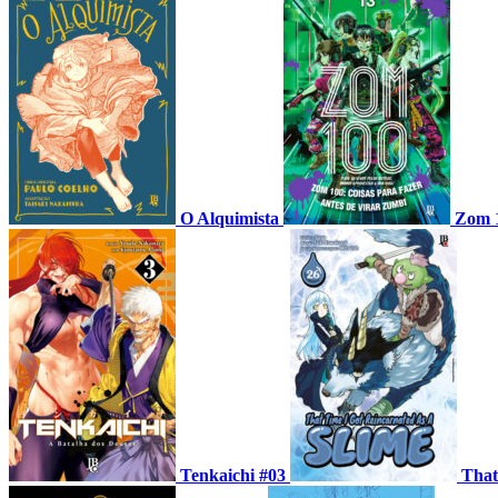
O Alquimista
Zom 
Tenkaichi #03
That