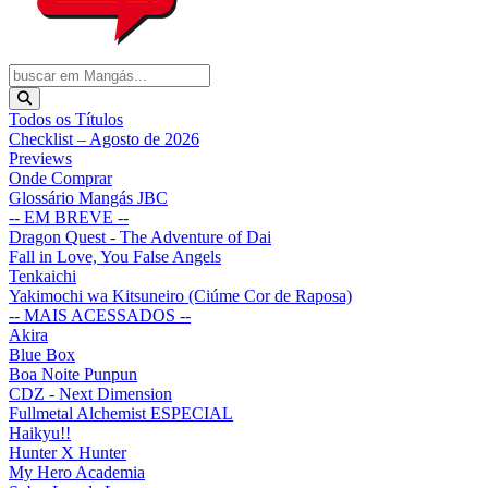
Todos os Títulos
Checklist – Agosto de 2026
Previews
Onde Comprar
Glossário Mangás JBC
-- EM BREVE --
Dragon Quest - The Adventure of Dai
Fall in Love, You False Angels
Tenkaichi
Yakimochi wa Kitsuneiro (Ciúme Cor de Raposa)
-- MAIS ACESSADOS --
Akira
Blue Box
Boa Noite Punpun
CDZ - Next Dimension
Fullmetal Alchemist ESPECIAL
Haikyu!!
Hunter X Hunter
My Hero Academia