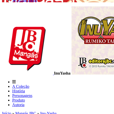
InuYasha
A Coleção
História
Personagens
Produto
Autoria
Início
»
Mangás JBC
»
Inu-Yasha