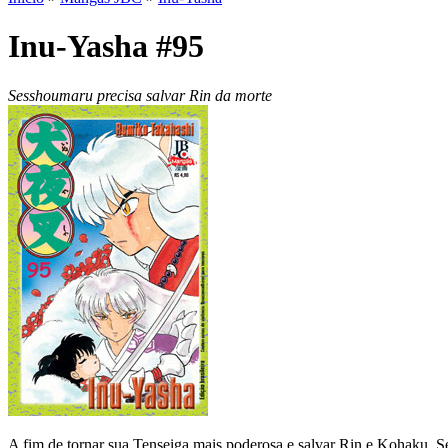
Inu-Yasha #95
Sesshoumaru precisa salvar Rin da morte
A fim de tornar sua Tenseiga mais poderosa e salvar Rin e Kohaku, Se