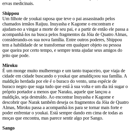
ervas medicinais.
Shippou
Um filhote de youkai raposa que teve o pai assassinado pelos
chamados irmãos Raijuu. Inuyasha e Kagome o encontram e
ajudam-no a vingar a morte de seu pai, e a partir de então ele passa a
acompanhá-los na busca pelos fragmentos da Jóia de Quatro Almas,
considerando-os sua nova família. Entre outros poderes, Shippou
tem a habilidade de se transformar em qualquer objeto ou pessoa
que queira por certo tempo, e sempre tenta ajudar seus amigos do
jeito que pode.
Miroku
É um monge muito mulherengo e um tanto trapaceiro, que viaja de
cidade em cidade buscando o youkai que amaldiçoou sua família. A
maldição herdada por ele é o buraco do vento, uma espécie de
buraco negro que suga tudo que está à sua volta e um dia irá sugar o
próprio portador a menos que Naraku, aquele que lançou a
maldição, seja destruído. Ao encontrar Inuyasha e Kagome e
descobrir que Narak também deseja os fragmentos da Jóia de Quatro
Almas, Miroku passa a acompanhá-los para se tornar mais forte e
poder enfrentar o youkai. Está sempre dando em cima de todas as
moças que encontra, mas parece sentir algo por Sango.
Sango