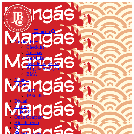
menu
Novidades
Checklist
Notícias
Na Mídia
Sala de Imprensa
Blog da Redação
BMA
Mangás
HQs
Start
JBStudios
Digital
Livros
Loja JBC
Onde Comprar
Atendimento
fechar menu