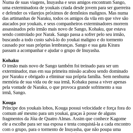
Numa de suas viagens, Inuyasha e seus amigos encontram Sango,
uma exterminadora de youkais criada desde jovem para ser guerreira
e defender os vilarejos próximos de demônios malignos. Mas numa
das artimanhas de Naraku, todos os amigos da vila em que vive são
atacados por youkais, e seus companheiros exterminadores morrem
assassinados pelo irmão mais novo de Sango, Kohaku, que estava
sendo controlado por Narak. Sango passa a sofrer pelo seu irmão,
buscando a todo custo salvá-lo do youkai maligno e do tormento
causado por suas próprias lembranças. Sango e sua gata Kirara
passam a acompanhar e ajudar o grupo de Inuyasha.
Kohaku
O irmão mais novo de Sango também foi treinado para ser um
exterminador, mas em sua primeira missão acabou sendo dominado
por Naraku e obrigado a eliminar sua própria família. Sem nenhuma
memória de sua vida ou de sua irmã, Kohaku passa a viver apenas
pela vontade de Naraku, o que provoca grande sofrimento a sua
irmã, Sango.
Kouga
Príncipe dos youkais lobos, Kouga possui velocidade e força fora do
comum até mesmo para um youkai, graças à posse de alguns
fragmentos da Jóia de Quatro Almas. Assim que conhece Kagome
ele a escolhe para ser sua esposa e tenta conquistá-la a cada encontro
com o grupo, para o tormento de Inuyasha, que não poupa uma