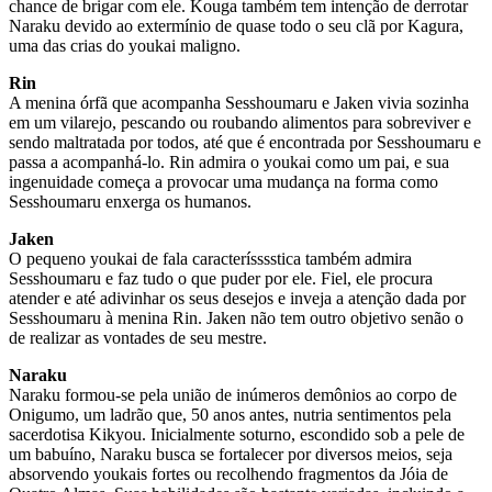
chance de brigar com ele. Kouga também tem intenção de derrotar
Naraku devido ao extermínio de quase todo o seu clã por Kagura,
uma das crias do youkai maligno.
Rin
A menina órfã que acompanha Sesshoumaru e Jaken vivia sozinha
em um vilarejo, pescando ou roubando alimentos para sobreviver e
sendo maltratada por todos, até que é encontrada por Sesshoumaru e
passa a acompanhá-lo. Rin admira o youkai como um pai, e sua
ingenuidade começa a provocar uma mudança na forma como
Sesshoumaru enxerga os humanos.
Jaken
O pequeno youkai de fala caracterísssstica também admira
Sesshoumaru e faz tudo o que puder por ele. Fiel, ele procura
atender e até adivinhar os seus desejos e inveja a atenção dada por
Sesshoumaru à menina Rin. Jaken não tem outro objetivo senão o
de realizar as vontades de seu mestre.
Naraku
Naraku formou-se pela união de inúmeros demônios ao corpo de
Onigumo, um ladrão que, 50 anos antes, nutria sentimentos pela
sacerdotisa Kikyou. Inicialmente soturno, escondido sob a pele de
um babuíno, Naraku busca se fortalecer por diversos meios, seja
absorvendo youkais fortes ou recolhendo fragmentos da Jóia de