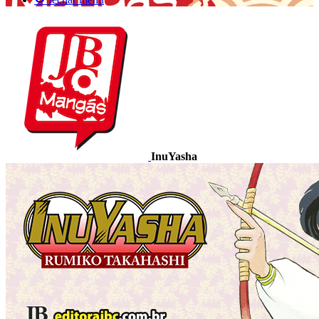
InuYasha