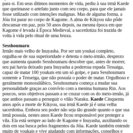
para si. Em seus últimos momentos de vida, pediu à sua irmã Kaede
que queimasse o artefato junto com seu corpo, para que ele jamais
fosse utilizado com intenções malignas. Mas de alguma forma, a
Jóia foi parar no corpo de Kagome. A alma de Kikyou não pôde
descansar em paz, pois 50 anos depois, na mesma época em que
Kagome é levada à Época Medieval, a sacerdotiza foi trazida de
volta à vida pelo ritual de uma bruxa.
Sesshoumaru
Irmão mais velho de Inuyasha. Por ser um youkai completo,
orgulha-se de sua superioridade e detesta o meio-irmão, desprezo
que aumenta quando Sesshoumaru descobre que, antes de morrer,
seu pai havia deixado para Inuyasha a poderosa espada Tessaiga,
capaz de matar 100 youkais em um só golpe, e para Sesshoumaru
somente a Tenseiga, que não possuía o poder de matar. Orgulhoso e
geralmente monossilábico, Sesshoumaru começa a mudar sua
personalidade graças ao convívio com a menina humana Rin. Aos
poucos, seus objetivos passam a se cruzar com os do meio-irmão, já
que ambos passam a perseguir o vilão Naraku.
Kaede
Cinquenta
anos após a morte de Kikyou, sua irmã Kaede já é uma velha
sacerdotisa. Embora seu poder não seja tão grande quanto o que sua
irmã possuía, nestes anos Kaede ficou responsável por proteger a
vila. Ela está sempre ao lado de Kagome e Inuyasha, auxiliando os
dois em sua busca pelos fragmentos da Jóia. Kaede também entende
muito de youkais e vive ajudando com informações, conselhos e