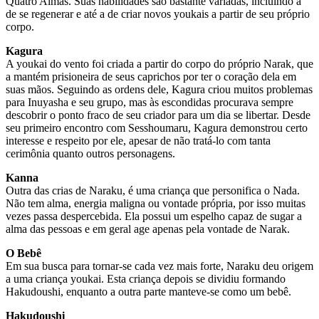
Quatro Almas. Suas habilidades são bastante variadas, incluindo a
de se regenerar e até a de criar novos youkais a partir de seu próprio
corpo.
Kagura
A youkai do vento foi criada a partir do corpo do próprio Narak, que
a mantém prisioneira de seus caprichos por ter o coração dela em
suas mãos. Seguindo as ordens dele, Kagura criou muitos problemas
para Inuyasha e seu grupo, mas às escondidas procurava sempre
descobrir o ponto fraco de seu criador para um dia se libertar. Desde
seu primeiro encontro com Sesshoumaru, Kagura demonstrou certo
interesse e respeito por ele, apesar de não tratá-lo com tanta
cerimônia quanto outros personagens.
Kanna
Outra das crias de Naraku, é uma criança que personifica o Nada.
Não tem alma, energia maligna ou vontade própria, por isso muitas
vezes passa despercebida. Ela possui um espelho capaz de sugar a
alma das pessoas e em geral age apenas pela vontade de Narak.
O Bebê
Em sua busca para tornar-se cada vez mais forte, Naraku deu origem
a uma criança youkai. Esta criança depois se dividiu formando
Hakudoushi, enquanto a outra parte manteve-se como um bebê.
Hakudoushi