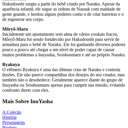
Hakudoushi surgiu a partir do bebê criado por Naraku. Apesar da
aparência infantil, ele segue as ordens de Narauk com maldade de
gente grande, e herdou alguns poderes como o de criar barreiras e o
de regenerar seu corpo.
Môryô-Maru
Inicialmente um ajuntamento sem alma de vários youkais fracos,
Môryô-Maru foi sendo fortalecido por Hakudoushi para servir de
armadura para o bebê de Naraku. Ele foi ganhando diversos poderes
pouco a pouco até chegar a um nível de poder capaz de causar
muitos problemas a Inuyasha, Sesshoumaru e até ao próprio Naraku.
Byakuya
O efêmero Byakuya é uma das últimas crias de Naraku e controla
ilusões. Ele não parece compartilhar dos desejos do seu criador, mas
também não o desobedece. Geralmente aparece diante do grupo de
Inuyasha ou Sesshoumaru apenas para cumprir sua missão, evitando
confronto direto com eles.
Mais Sobre InuYasha
A Coleção
História
Personagens
Produto