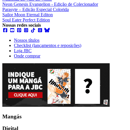
Neon Genesis Evangelion - Edição de Colecionador
Parasyte – Edição Especial Colorida
Sailor Moon Eternal Editon
Soul Eater Perfect Edition
Nossas redes sociais
Nossos títulos
Checklist (lançamentos e reposições)
Loja JBC
Onde comprar
Mangás
Digital