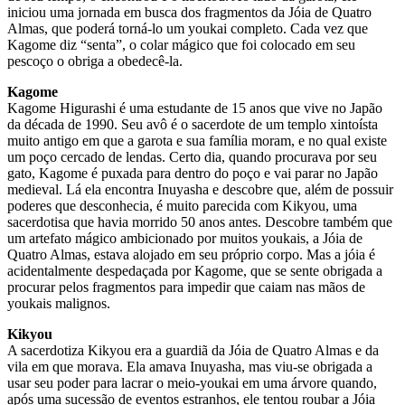
iniciou uma jornada em busca dos fragmentos da Jóia de Quatro
Almas, que poderá torná-lo um youkai completo. Cada vez que
Kagome diz “senta”, o colar mágico que foi colocado em seu
pescoço o obriga a obedecê-la.
Kagome
Kagome Higurashi é uma estudante de 15 anos que vive no Japão
da década de 1990. Seu avô é o sacerdote de um templo xintoísta
muito antigo em que a garota e sua família moram, e no qual existe
um poço cercado de lendas. Certo dia, quando procurava por seu
gato, Kagome é puxada para dentro do poço e vai parar no Japão
medieval. Lá ela encontra Inuyasha e descobre que, além de possuir
poderes que desconhecia, é muito parecida com Kikyou, uma
sacerdotisa que havia morrido 50 anos antes. Descobre também que
um artefato mágico ambicionado por muitos youkais, a Jóia de
Quatro Almas, estava alojado em seu próprio corpo. Mas a jóia é
acidentalmente despedaçada por Kagome, que se sente obrigada a
procurar pelos fragmentos para impedir que caiam nas mãos de
youkais malignos.
Kikyou
A sacerdotiza Kikyou era a guardiã da Jóia de Quatro Almas e da
vila em que morava. Ela amava Inuyasha, mas viu-se obrigada a
usar seu poder para lacrar o meio-youkai em uma árvore quando,
após uma sucessão de eventos estranhos, ele tentou roubar a Jóia