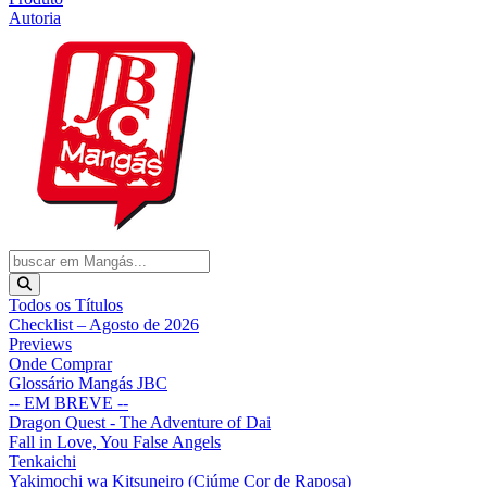
Autoria
Todos os Títulos
Checklist – Agosto de 2026
Previews
Onde Comprar
Glossário Mangás JBC
-- EM BREVE --
Dragon Quest - The Adventure of Dai
Fall in Love, You False Angels
Tenkaichi
Yakimochi wa Kitsuneiro (Ciúme Cor de Raposa)