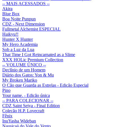
-- MAIS ACESSADOS --
Akira
Blue Box
Boa Noite Punpun
CDZ - Next Dimension
Fullmetal Alchemist ESPECIAL
Haikyu!!
Hunter X Hunter
My Hero Academia
Sob a Luz da Lua
That Time I Got Reincarnated as a Slime
XXX HOLic Premium Collection
-- VOLUME ÚNICO --
Declínio de um Homem
Diário dos Gatos: Yon & Mu
My Broken Mariko
O Cão que Guarda as Estrelas - Edição Especial
Pino
Your name. - Edição única
-- PARA COLECIONAR --
CDZ Saint Seiya - Final Edition
Coleção H.P. Lovecraft
Fênix
InuYasha Wideban
Nausicaä do Vale do Vento