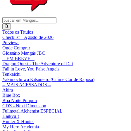
Todos os Títulos
Checklist – Agosto de 2026
Previews
Onde Comprar
Glossário Mangás JBC
-- EM BREVE --
Dragon Quest - The Adventure of Dai
Fall in Love, You False Angels
Tenkaichi
Yakimochi wa Kitsuneiro (Ciúme Cor de Raposa)
-- MAIS ACESSADOS --
Akira
Blue Box
Boa Noite Punpun
CDZ - Next Dimension
Fullmetal Alchemist ESPECIAL
Haikyu!!
Hunter X Hunter
My Hero Academia