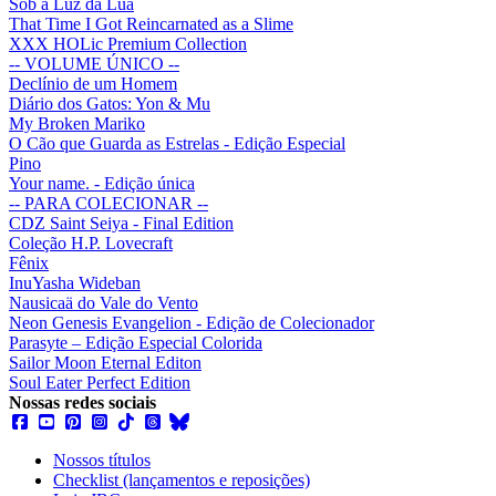
Sob a Luz da Lua
That Time I Got Reincarnated as a Slime
XXX HOLic Premium Collection
-- VOLUME ÚNICO --
Declínio de um Homem
Diário dos Gatos: Yon & Mu
My Broken Mariko
O Cão que Guarda as Estrelas - Edição Especial
Pino
Your name. - Edição única
-- PARA COLECIONAR --
CDZ Saint Seiya - Final Edition
Coleção H.P. Lovecraft
Fênix
InuYasha Wideban
Nausicaä do Vale do Vento
Neon Genesis Evangelion - Edição de Colecionador
Parasyte – Edição Especial Colorida
Sailor Moon Eternal Editon
Soul Eater Perfect Edition
Nossas redes sociais
Nossos títulos
Checklist (lançamentos e reposições)