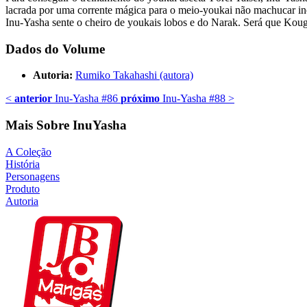
lacrada por uma corrente mágica para o meio-youkai não machucar inoc
Inu-Yasha sente o cheiro de youkais lobos e do Narak. Será que Kou
Dados do Volume
Autoria:
Rumiko Takahashi (autora)
<
anterior
Inu-Yasha #86
próximo
Inu-Yasha #88
>
Mais Sobre InuYasha
A Coleção
História
Personagens
Produto
Autoria