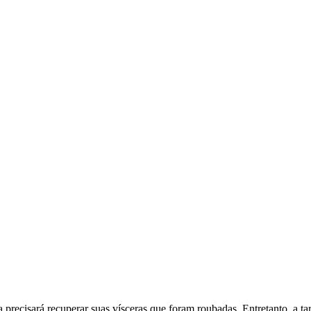
precisará recuperar suas vísceras que foram roubadas. Entretanto, a tare