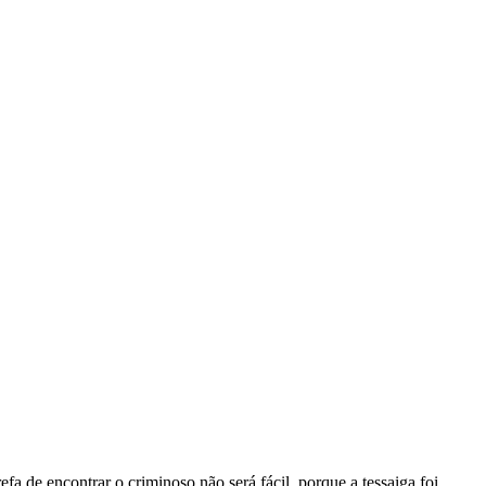
fa de encontrar o criminoso não será fácil, porque a tessaiga foi