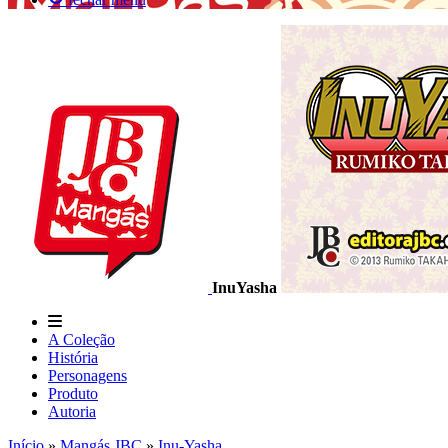
InuYasha
A Coleção
História
Personagens
Produto
Autoria
Início
»
Mangás JBC
»
Inu-Yasha