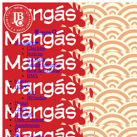
menu
Novidades
Checklist
Notícias
Na Mídia
Sala de Imprensa
Blog da Redação
BMA
Mangás
HQs
Start
JBStudios
Digital
Livros
Loja JBC
Onde Comprar
Atendimento
fechar menu