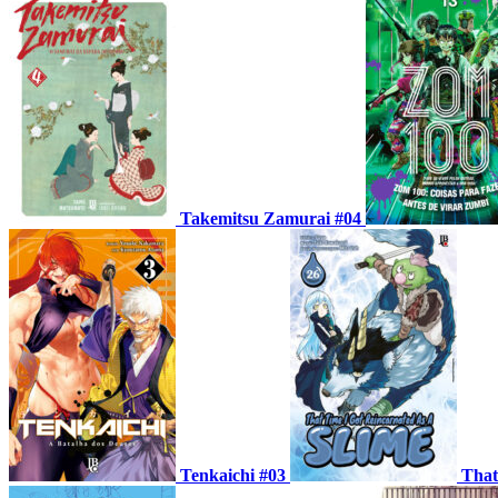
Takemitsu Zamurai #04
Tenkaichi #03
That