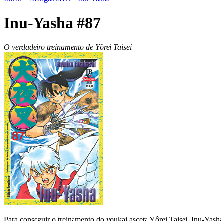
Inu-Yasha #87
O verdadeiro treinamento de Yôrei Taisei
Para conseguir o treinamento do youkai asceta Yôrei Taisei, Inu-Yasha 