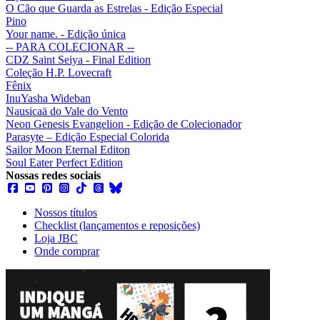
O Cão que Guarda as Estrelas - Edição Especial
Pino
Your name. - Edição única
-- PARA COLECIONAR --
CDZ Saint Seiya - Final Edition
Coleção H.P. Lovecraft
Fênix
InuYasha Wideban
Nausicaä do Vale do Vento
Neon Genesis Evangelion - Edição de Colecionador
Parasyte – Edição Especial Colorida
Sailor Moon Eternal Editon
Soul Eater Perfect Edition
Nossas redes sociais
Nossos títulos
Checklist (lançamentos e reposições)
Loja JBC
Onde comprar