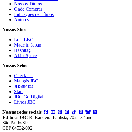
Nossos Títulos
Onde Comprar
Indicações de Títulos
Autores
Nossos Sites
Loja LBC
Made in Japan
Hashitag
AkibaSpace
Nossos Selos
Checklists
Mangás JBC
JBStudios
Start
JBC Go Digital!
Livros JBC
Nossas redes sociais
Editora JBC
R. Bandeira Paulista, 702 - 3° andar
São Paulo/SP
CEP 04532-002