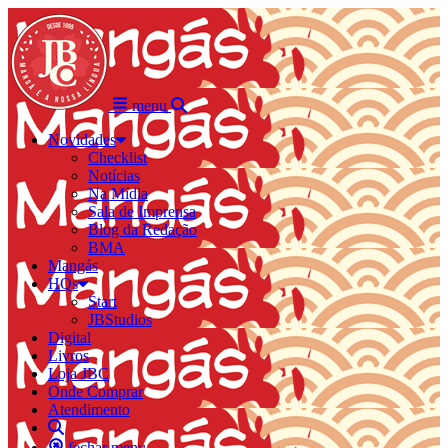
menu
Novidades
Checklist
Notícias
Na Mídia
Sala de Imprensa
Blog da Redação
BMA
Mangás
HQs
Start
JBStudios
Digital
Livros
Loja JBC
Onde Comprar
Atendimento
fechar menu