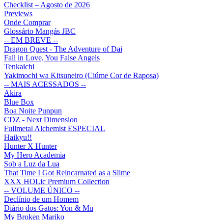
Checklist – Agosto de 2026
Previews
Onde Comprar
Glossário Mangás JBC
-- EM BREVE --
Dragon Quest - The Adventure of Dai
Fall in Love, You False Angels
Tenkaichi
Yakimochi wa Kitsuneiro (Ciúme Cor de Raposa)
-- MAIS ACESSADOS --
Akira
Blue Box
Boa Noite Punpun
CDZ - Next Dimension
Fullmetal Alchemist ESPECIAL
Haikyu!!
Hunter X Hunter
My Hero Academia
Sob a Luz da Lua
That Time I Got Reincarnated as a Slime
XXX HOLic Premium Collection
-- VOLUME ÚNICO --
Declínio de um Homem
Diário dos Gatos: Yon & Mu
My Broken Mariko