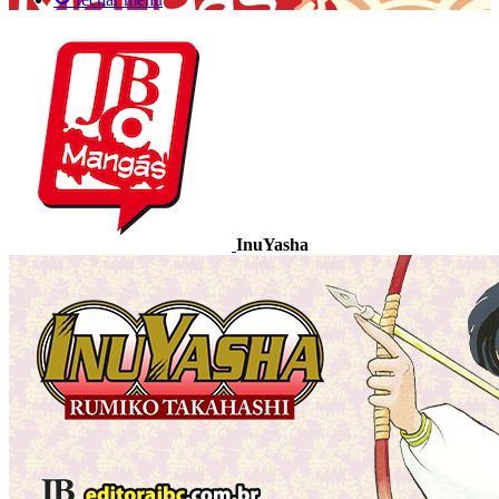
InuYasha