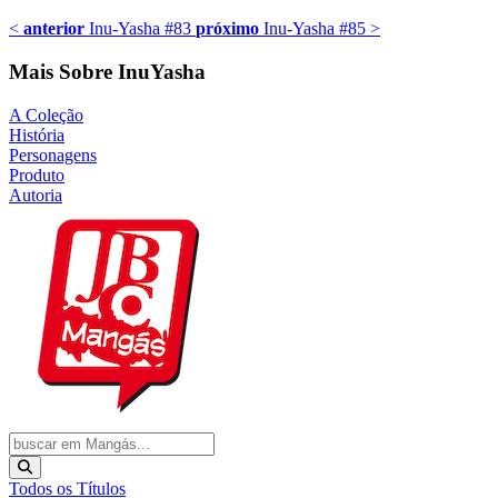
<
anterior
Inu-Yasha #83
próximo
Inu-Yasha #85
>
Mais Sobre InuYasha
A Coleção
História
Personagens
Produto
Autoria
Todos os Títulos