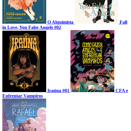
O Alquimista
Fall
in Love, You False Angels #02
Iraúna #01
CFA e
Enfrentar Vampiros