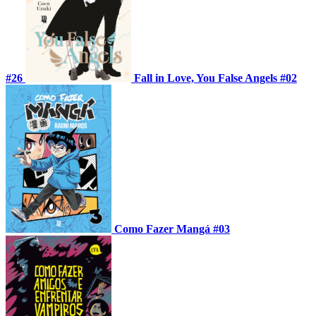
#26
Fall in Love, You False Angels #02
Como Fazer Mangá #03