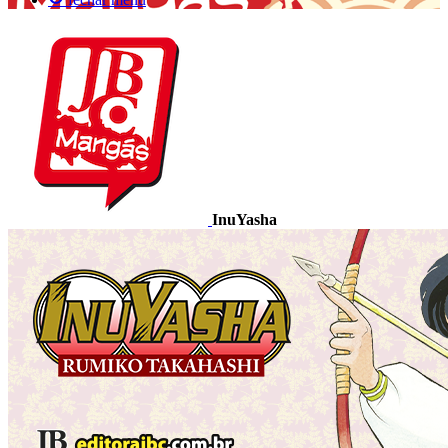
InuYasha