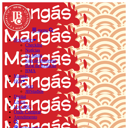
menu
Novidades
Checklist
Notícias
Na Mídia
Sala de Imprensa
Blog da Redação
BMA
Mangás
HQs
Start
JBStudios
Digital
Livros
Loja JBC
Onde Comprar
Atendimento
fechar menu