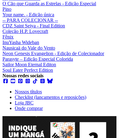
O Cão que Guarda as Estrelas - Edição Especial
Pino
Your name. - Edição única
-- PARA COLECIONAR --
CDZ Saint Seiya - Final Edition
Coleção H.P. Lovecraft
Fênix
InuYasha Wideban
Nausicaä do Vale do Vento
Neon Genesis Evangelion - Edição de Colecionador
Parasyte – Edição Especial Colorida
Sailor Moon Eternal Editon
Soul Eater Perfect Edition
Nossas redes sociais
Nossos títulos
Checklist (lançamentos e reposições)
Loja JBC
Onde comprar