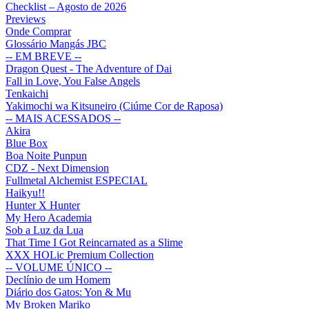
Checklist – Agosto de 2026
Previews
Onde Comprar
Glossário Mangás JBC
-- EM BREVE --
Dragon Quest - The Adventure of Dai
Fall in Love, You False Angels
Tenkaichi
Yakimochi wa Kitsuneiro (Ciúme Cor de Raposa)
-- MAIS ACESSADOS --
Akira
Blue Box
Boa Noite Punpun
CDZ - Next Dimension
Fullmetal Alchemist ESPECIAL
Haikyu!!
Hunter X Hunter
My Hero Academia
Sob a Luz da Lua
That Time I Got Reincarnated as a Slime
XXX HOLic Premium Collection
-- VOLUME ÚNICO --
Declínio de um Homem
Diário dos Gatos: Yon & Mu
My Broken Mariko