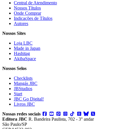
Central de Atendimento
Nossos Títulos
Onde Comprar
Indicações de Títulos
Autores
Nossos Sites
Loja LBC
Made in Japan
Hashitag
AkibaSpace
Nossos Selos
Checklists
Mangás JBC
JBStudios
Start
JBC Go Digital!
Livros JBC
Nossas redes sociais
Editora JBC
R. Bandeira Paulista, 702 - 3° andar
São Paulo/SP