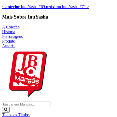
<
anterior
Inu-Yasha #69
próximo
Inu-Yasha #71
>
Mais Sobre InuYasha
A Coleção
História
Personagens
Produto
Autoria
Todos os Títulos