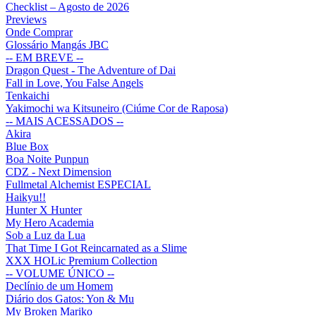
Checklist – Agosto de 2026
Previews
Onde Comprar
Glossário Mangás JBC
-- EM BREVE --
Dragon Quest - The Adventure of Dai
Fall in Love, You False Angels
Tenkaichi
Yakimochi wa Kitsuneiro (Ciúme Cor de Raposa)
-- MAIS ACESSADOS --
Akira
Blue Box
Boa Noite Punpun
CDZ - Next Dimension
Fullmetal Alchemist ESPECIAL
Haikyu!!
Hunter X Hunter
My Hero Academia
Sob a Luz da Lua
That Time I Got Reincarnated as a Slime
XXX HOLic Premium Collection
-- VOLUME ÚNICO --
Declínio de um Homem
Diário dos Gatos: Yon & Mu
My Broken Mariko