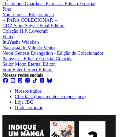
O Cão que Guarda as Estrelas - Edição Especial
Pino
Your name. - Edição única
-- PARA COLECIONAR --
CDZ Saint Seiya - Final Edition
Coleção H.P. Lovecraft
Fênix
InuYasha Wideban
Nausicaä do Vale do Vento
Neon Genesis Evangelion - Edição de Colecionador
Parasyte – Edição Especial Colorida
Sailor Moon Eternal Editon
Soul Eater Perfect Edition
Nossas redes sociais
Nossos títulos
Checklist (lançamentos e reposições)
Loja JBC
Onde comprar