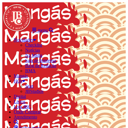
menu
Novidades
Checklist
Notícias
Na Mídia
Sala de Imprensa
Blog da Redação
BMA
Mangás
HQs
Start
JBStudios
Digital
Livros
Loja JBC
Onde Comprar
Atendimento
fechar menu