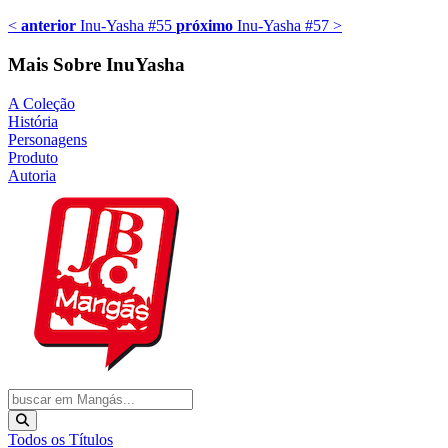
<
anterior
Inu-Yasha #55
próximo
Inu-Yasha #57
>
Mais Sobre InuYasha
A Coleção
História
Personagens
Produto
Autoria
Todos os Títulos