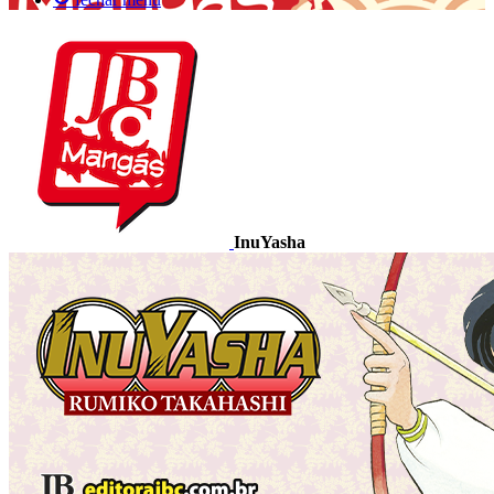
InuYasha