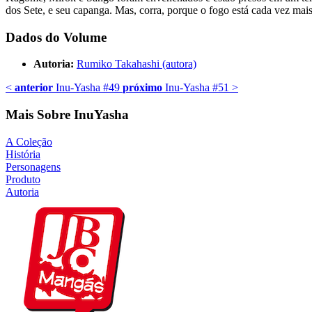
dos Sete, e seu capanga. Mas, corra, porque o fogo está cada vez mais
Dados do Volume
Autoria:
Rumiko Takahashi (autora)
<
anterior
Inu-Yasha #49
próximo
Inu-Yasha #51
>
Mais Sobre InuYasha
A Coleção
História
Personagens
Produto
Autoria