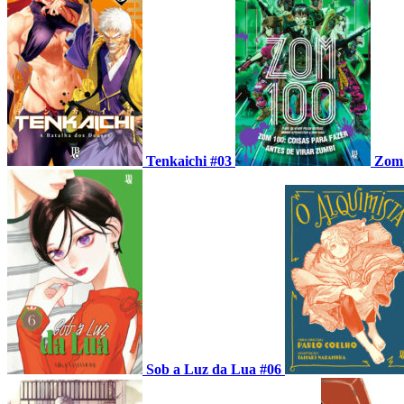
Tenkaichi #03
Zom 
Sob a Luz da Lua #06