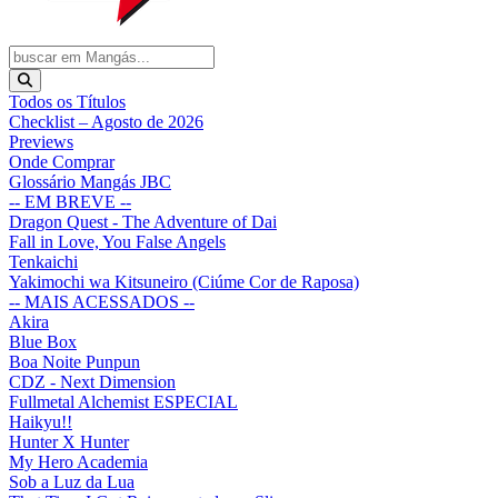
Todos os Títulos
Checklist – Agosto de 2026
Previews
Onde Comprar
Glossário Mangás JBC
-- EM BREVE --
Dragon Quest - The Adventure of Dai
Fall in Love, You False Angels
Tenkaichi
Yakimochi wa Kitsuneiro (Ciúme Cor de Raposa)
-- MAIS ACESSADOS --
Akira
Blue Box
Boa Noite Punpun
CDZ - Next Dimension
Fullmetal Alchemist ESPECIAL
Haikyu!!
Hunter X Hunter
My Hero Academia
Sob a Luz da Lua