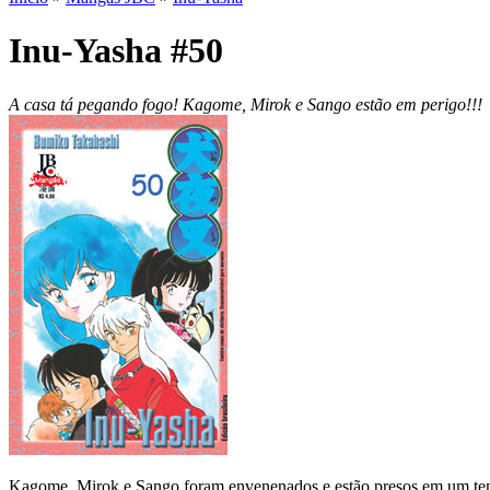
Inu-Yasha #50
A casa tá pegando fogo! Kagome, Mirok e Sango estão em perigo!!!
Kagome, Mirok e Sango foram envenenados e estão presos em um templ