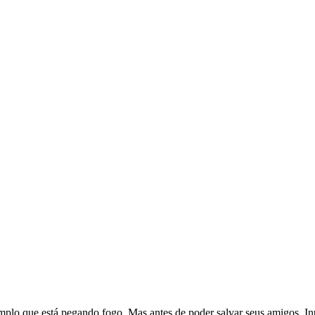
o que está pegando fogo. Mas antes de poder salvar seus amigos, Inu