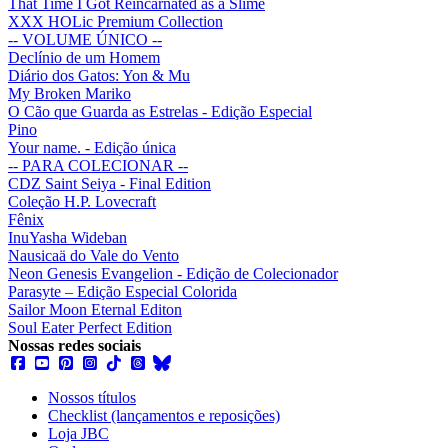
That Time I Got Reincarnated as a Slime
XXX HOLic Premium Collection
-- VOLUME ÚNICO --
Declínio de um Homem
Diário dos Gatos: Yon & Mu
My Broken Mariko
O Cão que Guarda as Estrelas - Edição Especial
Pino
Your name. - Edição única
-- PARA COLECIONAR --
CDZ Saint Seiya - Final Edition
Coleção H.P. Lovecraft
Fênix
InuYasha Wideban
Nausicaä do Vale do Vento
Neon Genesis Evangelion - Edição de Colecionador
Parasyte – Edição Especial Colorida
Sailor Moon Eternal Editon
Soul Eater Perfect Edition
Nossas redes sociais
Nossos títulos
Checklist (lançamentos e reposições)
Loja JBC