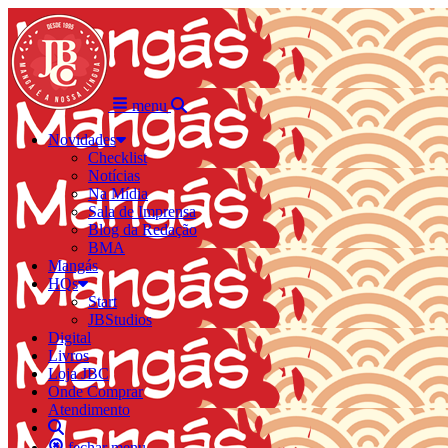
menu
Novidades
Checklist
Notícias
Na Mídia
Sala de Imprensa
Blog da Redação
BMA
Mangás
HQs
Start
JBStudios
Digital
Livros
Loja JBC
Onde Comprar
Atendimento
fechar menu