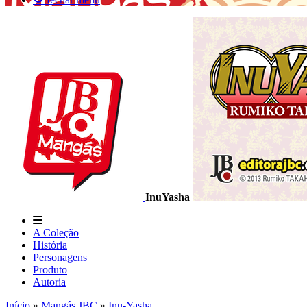
InuYasha
A Coleção
História
Personagens
Produto
Autoria
Início
»
Mangás JBC
»
Inu-Yasha