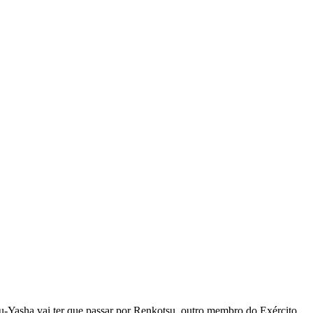
-Yasha vai ter que passar por Renkotsu, outro membro do Exército