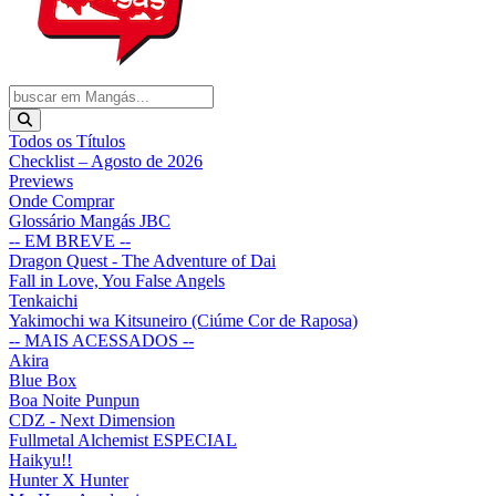
Todos os Títulos
Checklist – Agosto de 2026
Previews
Onde Comprar
Glossário Mangás JBC
-- EM BREVE --
Dragon Quest - The Adventure of Dai
Fall in Love, You False Angels
Tenkaichi
Yakimochi wa Kitsuneiro (Ciúme Cor de Raposa)
-- MAIS ACESSADOS --
Akira
Blue Box
Boa Noite Punpun
CDZ - Next Dimension
Fullmetal Alchemist ESPECIAL
Haikyu!!
Hunter X Hunter