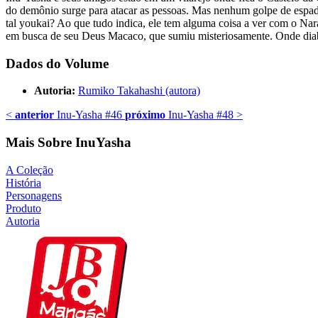
do demônio surge para atacar as pessoas. Mas nenhum golpe de espada
tal youkai? Ao que tudo indica, ele tem alguma coisa a ver com o Na
em busca de seu Deus Macaco, que sumiu misteriosamente. Onde diabo
Dados do Volume
Autoria:
Rumiko Takahashi (autora)
<
anterior
Inu-Yasha #46
próximo
Inu-Yasha #48
>
Mais Sobre InuYasha
A Coleção
História
Personagens
Produto
Autoria