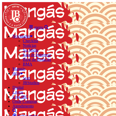
menu
Novidades
Checklist
Notícias
Na Mídia
Sala de Imprensa
Blog da Redação
BMA
Mangás
HQs
Start
JBStudios
Digital
Livros
Loja JBC
Onde Comprar
Atendimento
fechar menu