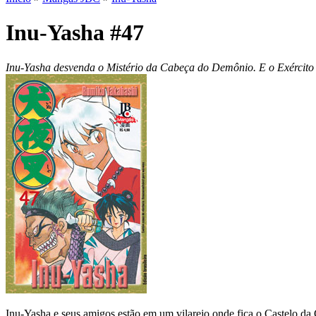
Inu-Yasha #47
Inu-Yasha desvenda o Mistério da Cabeça do Demônio. E o Exército d
Inu-Yasha e seus amigos estão em um vilarejo onde fica o Castelo da 