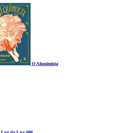
O Alquimista
 Luz da Lua #06