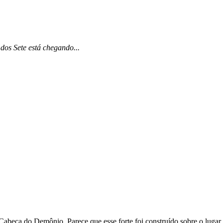
os Sete está chegando...
Cabeça do Demônio. Parece que esse forte foi construído sobre o lugar