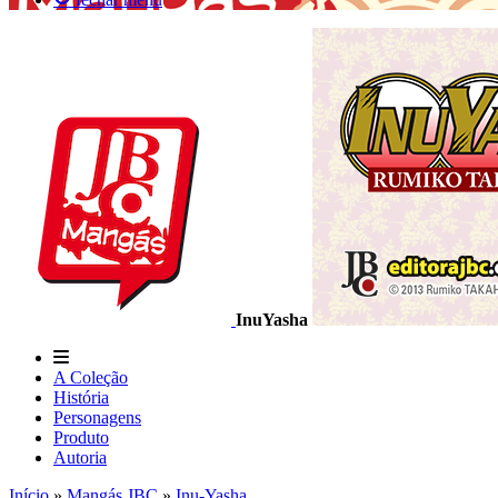
InuYasha
A Coleção
História
Personagens
Produto
Autoria
Início
»
Mangás JBC
»
Inu-Yasha