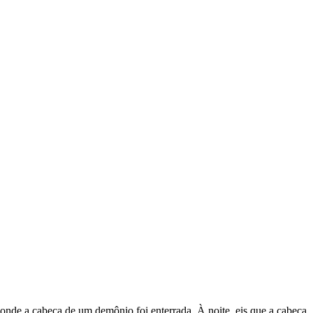
 onde a cabeça de um demônio foi enterrada. À noite, eis que a cabeça