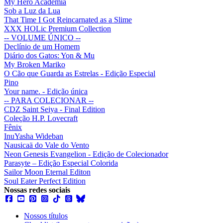
My Hero Academia
Sob a Luz da Lua
That Time I Got Reincarnated as a Slime
XXX HOLic Premium Collection
-- VOLUME ÚNICO --
Declínio de um Homem
Diário dos Gatos: Yon & Mu
My Broken Mariko
O Cão que Guarda as Estrelas - Edição Especial
Pino
Your name. - Edição única
-- PARA COLECIONAR --
CDZ Saint Seiya - Final Edition
Coleção H.P. Lovecraft
Fênix
InuYasha Wideban
Nausicaä do Vale do Vento
Neon Genesis Evangelion - Edição de Colecionador
Parasyte – Edição Especial Colorida
Sailor Moon Eternal Editon
Soul Eater Perfect Edition
Nossas redes sociais
Nossos títulos