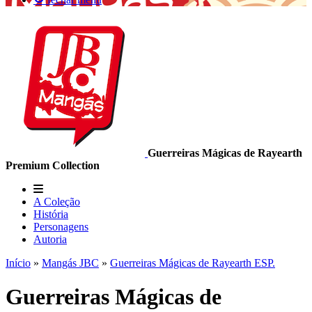
Guerreiras Mágicas de Rayearth
Premium Collection
A Coleção
História
Personagens
Autoria
Início
»
Mangás JBC
»
Guerreiras Mágicas de Rayearth ESP.
Guerreiras Mágicas de