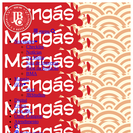
menu
Novidades
Checklist
Notícias
Na Mídia
Sala de Imprensa
Blog da Redação
BMA
Mangás
HQs
Start
JBStudios
Digital
Livros
Loja JBC
Onde Comprar
Atendimento
fechar menu