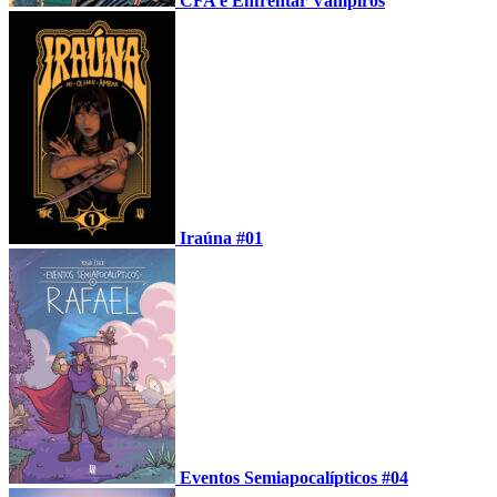
CFA e Enfrentar Vampiros
Iraúna #01
Eventos Semiapocalípticos #04