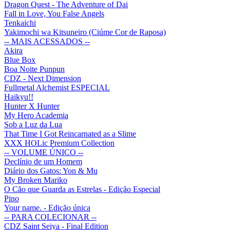
Dragon Quest - The Adventure of Dai
Fall in Love, You False Angels
Tenkaichi
Yakimochi wa Kitsuneiro (Ciúme Cor de Raposa)
-- MAIS ACESSADOS --
Akira
Blue Box
Boa Noite Punpun
CDZ - Next Dimension
Fullmetal Alchemist ESPECIAL
Haikyu!!
Hunter X Hunter
My Hero Academia
Sob a Luz da Lua
That Time I Got Reincarnated as a Slime
XXX HOLic Premium Collection
-- VOLUME ÚNICO --
Declínio de um Homem
Diário dos Gatos: Yon & Mu
My Broken Mariko
O Cão que Guarda as Estrelas - Edição Especial
Pino
Your name. - Edição única
-- PARA COLECIONAR --
CDZ Saint Seiya - Final Edition