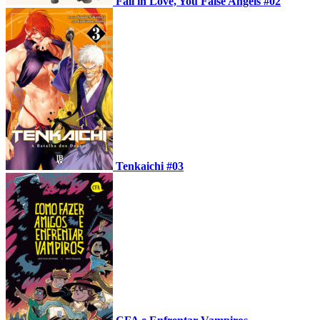
Fall in Love, You False Angels #02
Tenkaichi #03