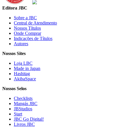
Editora JBC
Sobre a JBC
Central de Atendimento
Nossos Títulos
Onde Comprar
Indicações de Títulos
Autores
Nossos Sites
Loja LBC
Made in Japan
Hashitag
AkibaSpace
Nossos Selos
Checklists
Mangás JBC
JBStudios
Start
JBC Go Digital!
Livros JBC