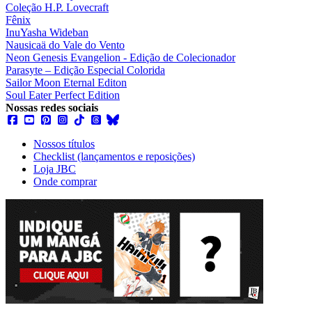
Coleção H.P. Lovecraft
Fênix
InuYasha Wideban
Nausicaä do Vale do Vento
Neon Genesis Evangelion - Edição de Colecionador
Parasyte – Edição Especial Colorida
Sailor Moon Eternal Editon
Soul Eater Perfect Edition
Nossas redes sociais
Nossos títulos
Checklist (lançamentos e reposições)
Loja JBC
Onde comprar