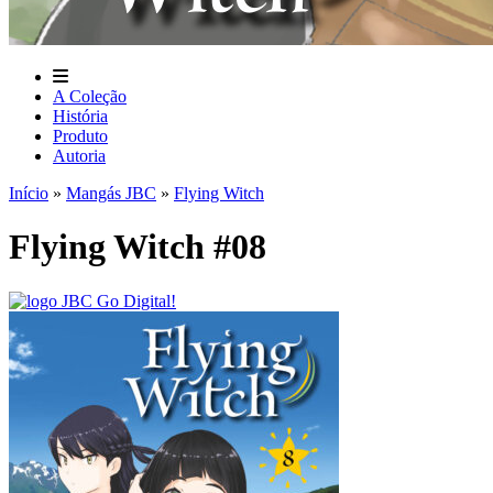
A Coleção
História
Produto
Autoria
Início
»
Mangás JBC
»
Flying Witch
Flying Witch #08