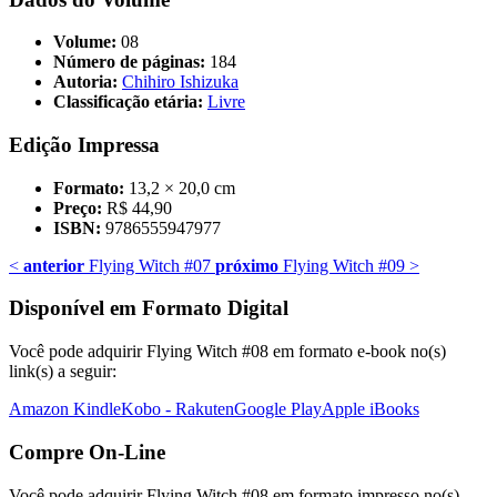
Volume:
08
Número de páginas:
184
Autoria:
Chihiro Ishizuka
Classificação etária:
Livre
Edição Impressa
Formato:
13,2 × 20,0 cm
Preço:
R$ 44,90
ISBN:
9786555947977
<
anterior
Flying Witch #07
próximo
Flying Witch #09
>
Disponível em Formato Digital
Você pode adquirir Flying Witch #08 em formato e-book no(s)
link(s) a seguir:
Amazon Kindle
Kobo - Rakuten
Google Play
Apple iBooks
Compre On-Line
Você pode adquirir Flying Witch #08 em formato impresso no(s)