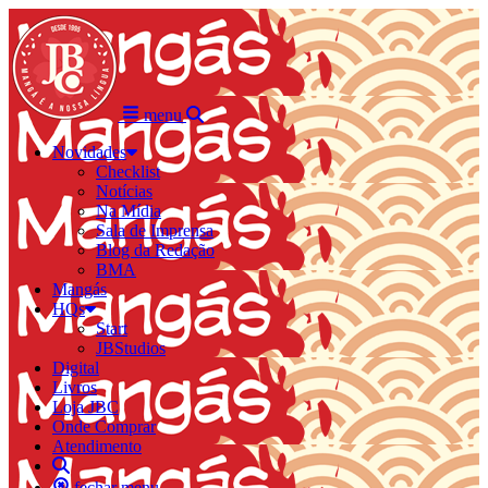
menu
Novidades
Checklist
Notícias
Na Mídia
Sala de Imprensa
Blog da Redação
BMA
Mangás
HQs
Start
JBStudios
Digital
Livros
Loja JBC
Onde Comprar
Atendimento
fechar menu