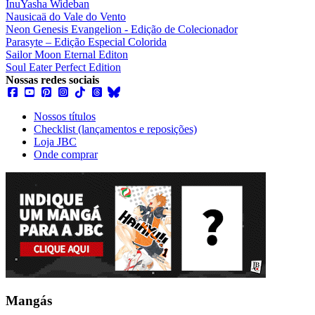
InuYasha Wideban
Nausicaä do Vale do Vento
Neon Genesis Evangelion - Edição de Colecionador
Parasyte – Edição Especial Colorida
Sailor Moon Eternal Editon
Soul Eater Perfect Edition
Nossas redes sociais
Nossos títulos
Checklist (lançamentos e reposições)
Loja JBC
Onde comprar
Mangás