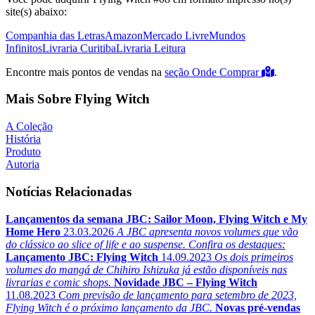
site(s) abaixo:
Companhia das Letras
Amazon
Mercado Livre
Mundos
Infinitos
Livraria Curitiba
Livraria Leitura
Encontre mais pontos de vendas na
seção Onde Comprar
.
Mais Sobre Flying Witch
A Coleção
História
Produto
Autoria
Notícias Relacionadas
Lançamentos da semana JBC: Sailor Moon, Flying Witch e My
Home Hero
23.03.2026
A JBC apresenta novos volumes que vão
do clássico ao slice of life e ao suspense. Confira os destaques:
Lançamento JBC: Flying Witch
14.09.2023
Os dois primeiros
volumes do mangá de Chihiro Ishizuka já estão disponíveis nas
livrarias e comic shops.
Novidade JBC – Flying Witch
11.08.2023
Com previsão de lançamento para setembro de 2023,
Flying Witch é o próximo lançamento da JBC.
Novas pré-vendas