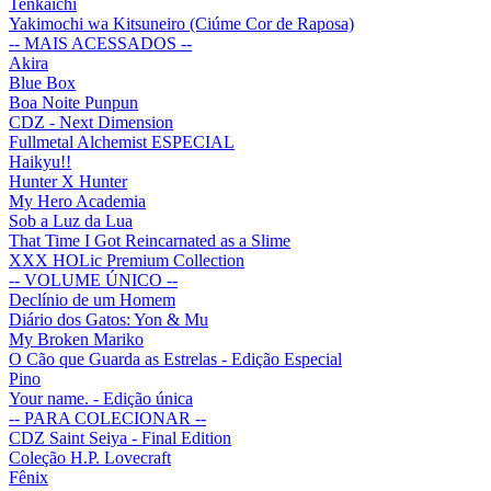
Tenkaichi
Yakimochi wa Kitsuneiro (Ciúme Cor de Raposa)
-- MAIS ACESSADOS --
Akira
Blue Box
Boa Noite Punpun
CDZ - Next Dimension
Fullmetal Alchemist ESPECIAL
Haikyu!!
Hunter X Hunter
My Hero Academia
Sob a Luz da Lua
That Time I Got Reincarnated as a Slime
XXX HOLic Premium Collection
-- VOLUME ÚNICO --
Declínio de um Homem
Diário dos Gatos: Yon & Mu
My Broken Mariko
O Cão que Guarda as Estrelas - Edição Especial
Pino
Your name. - Edição única
-- PARA COLECIONAR --
CDZ Saint Seiya - Final Edition
Coleção H.P. Lovecraft
Fênix