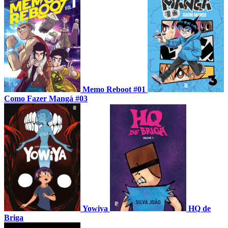
Memo Reboot #01
Como Fazer Mangá #03
Yowiya
HQ de
Briga