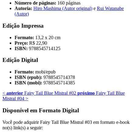
Número de páginas:
160 páginas
Autoria:
Hiro Mashima (Autor original)
e
Rui Watanabe
(Autor)
Edição Impressa
Formato:
13,2 x 20 cm
Preço:
R$ 22,90
ISBN:
9788545714125
Edição Digital
Formato:
mobi/epub
ISBN (epub):
9788545714378
ISBN (mobi):
9788545714385
<
anterior
Fairy Tail Blue Mistral #02
próximo
Fairy Tail Blue
Mistral #04
>
Disponível em Formato Digital
Você pode adquirir Fairy Tail Blue Mistral #03 em formato e-book
no(s) link(s) a seguir: