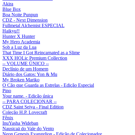
Akira
Blue Box
Boa Noite Punpun
CDZ - Next Dimension
Fullmetal Alchemist ESPECIAL
Haikyu!!
Hunter X Hunter
My Hero Academia
Sob a Luz da Lua
That Time I Got Reincarnated as a Slime
XXX HOLic Premium Collection
-- VOLUME ÚNICO --
Declínio de um Homem
Diário dos Gatos: Yon & Mu
My Broken Mariko
O Cão que Guarda as Estrelas - Edição Especial
Pino
Your name. - Edição única
-- PARA COLECIONAR --
CDZ Saint Seiya - Final Edition
Coleção H.P. Lovecraft
Fênix
InuYasha Wideban
Nausicaä do Vale do Vento
Neon Genesis Evangelion - Edição de Colecionador