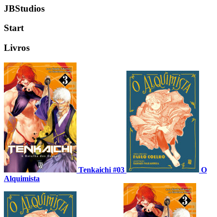
JBStudios
Start
Livros
Tenkaichi #03
O
Alquimista