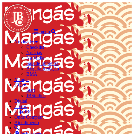
menu
Novidades
Checklist
Notícias
Na Mídia
Sala de Imprensa
Blog da Redação
BMA
Mangás
HQs
Start
JBStudios
Digital
Livros
Loja JBC
Onde Comprar
Atendimento
fechar menu