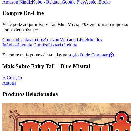
Amazon Kindle
Kobo - Rakuten
Google Play
Apple iBooks
Compre On-Line
Você pode adquirir Fairy Tail Blue Mistral #03 em formato impresso
no(s) site(s) abaixo:
Companhia das Letras
Amazon
Mercado Livre
Mundos
Infinitos
Livraria Curitiba
Livraria Leitura
Encontre mais pontos de vendas na
seção Onde Comprar
.
Mais Sobre Fairy Tail – Blue Mistral
A Coleção
Autoria
Produtos Relacionados