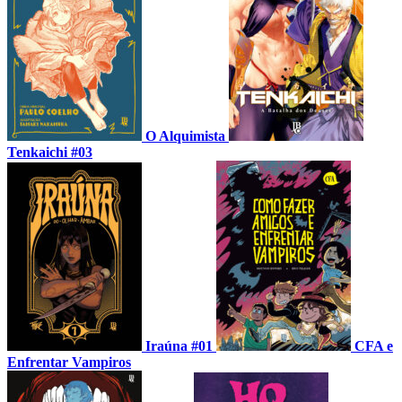
O Alquimista
Tenkaichi #03
Iraúna #01
CFA e
Enfrentar Vampiros