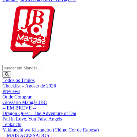
Todos os Títulos
Checklist – Agosto de 2026
Previews
Onde Comprar
Glossário Mangás JBC
-- EM BREVE --
Dragon Quest - The Adventure of Dai
Fall in Love, You False Angels
Tenkaichi
Yakimochi wa Kitsuneiro (Ciúme Cor de Raposa)
-- MAIS ACESSADOS --