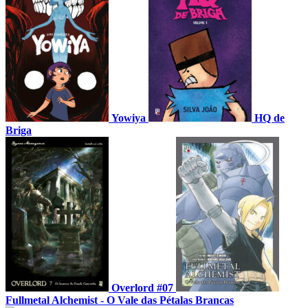
Yowiya
HQ de
Briga
Overlord #07
Fullmetal Alchemist - O Vale das Pétalas Brancas