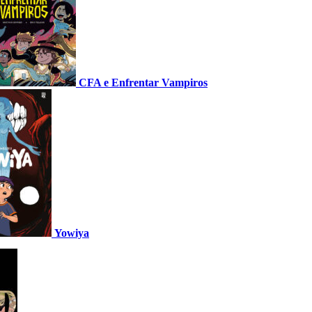
CFA e Enfrentar Vampiros
Yowiya