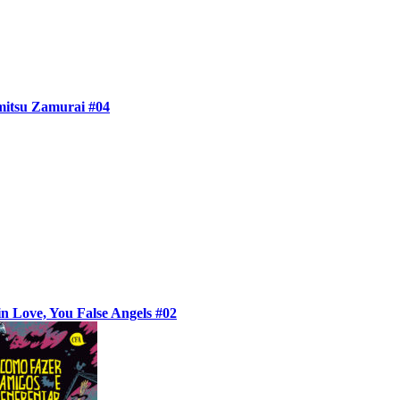
itsu Zamurai #04
 in Love, You False Angels #02