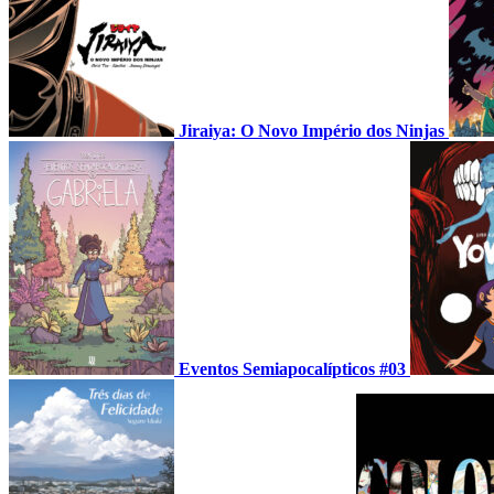
Jiraiya: O Novo Império dos Ninjas
Eventos Semiapocalípticos #03