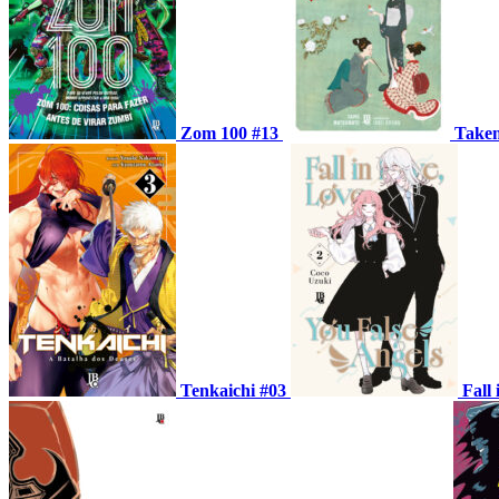
Zom 100 #13
Takem
Tenkaichi #03
Fall