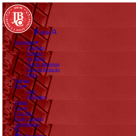
menu
Novidades
Checklist
Notícias
Na Mídia
Sala de Imprensa
Blog da Redação
BMA
Mangás
HQs
Start
JBStudios
Digital
Livros
Loja JBC
Onde Comprar
Atendimento
fechar menu