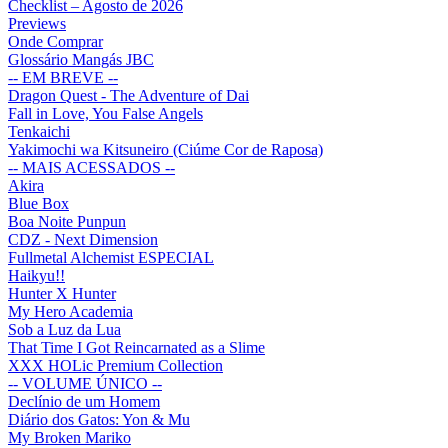
Checklist – Agosto de 2026
Previews
Onde Comprar
Glossário Mangás JBC
-- EM BREVE --
Dragon Quest - The Adventure of Dai
Fall in Love, You False Angels
Tenkaichi
Yakimochi wa Kitsuneiro (Ciúme Cor de Raposa)
-- MAIS ACESSADOS --
Akira
Blue Box
Boa Noite Punpun
CDZ - Next Dimension
Fullmetal Alchemist ESPECIAL
Haikyu!!
Hunter X Hunter
My Hero Academia
Sob a Luz da Lua
That Time I Got Reincarnated as a Slime
XXX HOLic Premium Collection
-- VOLUME ÚNICO --
Declínio de um Homem
Diário dos Gatos: Yon & Mu
My Broken Mariko