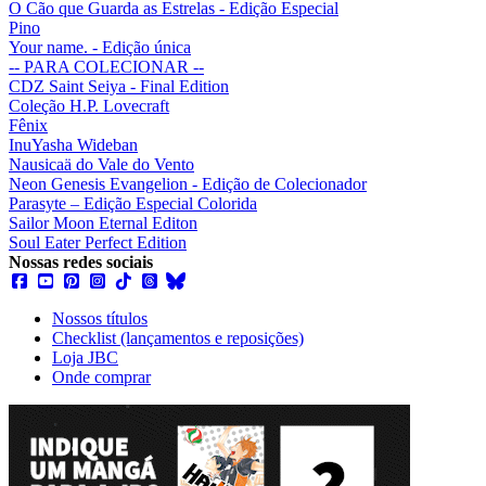
O Cão que Guarda as Estrelas - Edição Especial
Pino
Your name. - Edição única
-- PARA COLECIONAR --
CDZ Saint Seiya - Final Edition
Coleção H.P. Lovecraft
Fênix
InuYasha Wideban
Nausicaä do Vale do Vento
Neon Genesis Evangelion - Edição de Colecionador
Parasyte – Edição Especial Colorida
Sailor Moon Eternal Editon
Soul Eater Perfect Edition
Nossas redes sociais
Nossos títulos
Checklist (lançamentos e reposições)
Loja JBC
Onde comprar