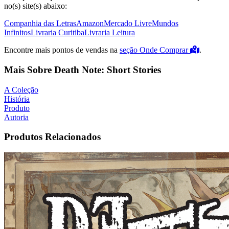
no(s) site(s) abaixo:
Companhia das Letras
Amazon
Mercado Livre
Mundos
Infinitos
Livraria Curitiba
Livraria Leitura
Encontre mais pontos de vendas na
seção Onde Comprar
.
Mais Sobre Death Note: Short Stories
A Coleção
História
Produto
Autoria
Produtos Relacionados