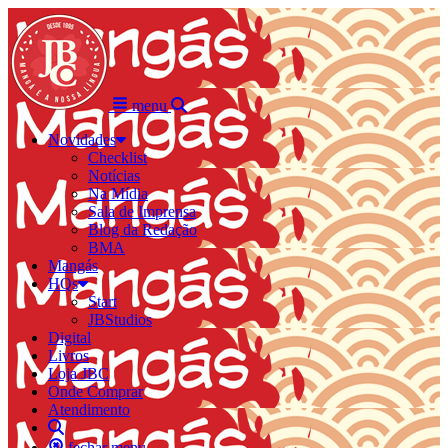
menu
Novidades
Checklist
Notícias
Na Mídia
Sala de Imprensa
Blog da Redação
BMA
Mangás
HQs
Start
JBStudios
Digital
Livros
Loja JBC
Onde Comprar
Atendimento
fechar menu