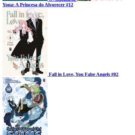
Yona: A Princesa do Alvorecer #12
Fall in Love, You False Angels #02