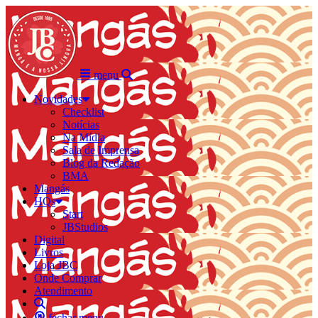
menu
Novidades
Checklist
Notícias
Na Mídia
Sala de Imprensa
Blog da Redação
BMA
Mangás
HQs
Start
JBStudios
Digital
Livros
Loja JBC
Onde Comprar
Atendimento
fechar menu