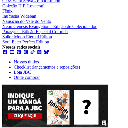
CDZ Saint Seiya - Final Edition
Coleção H.P. Lovecraft
Fênix
InuYasha Wideban
Nausicaä do Vale do Vento
Neon Genesis Evangelion - Edição de Colecionador
Parasyte – Edição Especial Colorida
Sailor Moon Eternal Editon
Soul Eater Perfect Edition
Nossas redes sociais
Nossos títulos
Checklist (lançamentos e reposições)
Loja JBC
Onde comprar