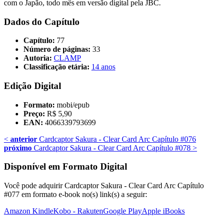
com o Japão, todo mês em versão digital pela JBC.
Dados do Capítulo
Capítulo:
77
Número de páginas:
33
Autoria:
CLAMP
Classificação etária:
14 anos
Edição Digital
Formato:
mobi/epub
Preço:
R$ 5,90
EAN:
4066339793699
<
anterior
Cardcaptor Sakura - Clear Card Arc Capítulo #076
próximo
Cardcaptor Sakura - Clear Card Arc Capítulo #078
>
Disponível em Formato Digital
Você pode adquirir Cardcaptor Sakura - Clear Card Arc Capítulo
#077 em formato e-book no(s) link(s) a seguir:
Amazon Kindle
Kobo - Rakuten
Google Play
Apple iBooks