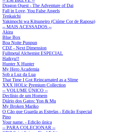
-- EM BREVE --
Dragon Quest - The Adventure of Dai
Fall in Love, You False Angels
Tenkaichi
Yakimochi wa Kitsuneiro (Ciúme Cor de Raposa)
-- MAIS ACESSADOS --
Akira
Blue Box
Boa Noite Punpun
CDZ - Next Dimension
Fullmetal Alchemist ESPECIAL
Haikyu!!
Hunter X Hunter
My Hero Academia
Sob a Luz da Lua
That Time I Got Reincarnated as a Slime
XXX HOLic Premium Collection
-- VOLUME ÚNICO --
Declínio de um Homem
Diário dos Gatos: Yon & Mu
My Broken Mariko
O Cão que Guarda as Estrelas - Edição Especial
Pino
Your name. - Edição única
-- PARA COLECIONAR --