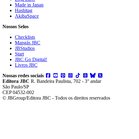
Made in Japan
Hashitag
AkibaSpace
Nossos Selos
Checklists
Mangás JBC
JBStudios
Start
JBC Go Digital!
Livros JBC
Nossas redes sociais
Editora JBC
R. Bandeira Paulista, 702 - 3° andar
São Paulo/SP
CEP 04532-002
© JBGroup/Editora JBC - Todos os direitos reservados