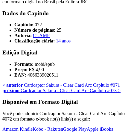
em formato digital no Brasil pela Editora JBC.
Dados do Capítulo
Capítulo:
072
Número de páginas:
25
Autoria:
CLAMP
Classificação etária:
14 anos
Edição Digital
Formato:
mobi/epub
Preço:
R$ 4,90
EAN:
4066339020511
<
anterior
Cardcaptor Sakura - Clear Card Arc Capítulo #071
próximo
Cardcaptor Sakura - Clear Card Arc Capítulo #073
>
Disponível em Formato Digital
Você pode adquirir Cardcaptor Sakura - Clear Card Arc Capítulo
#072 em formato e-book no(s) link(s) a seguir:
Amazon Kindle
Kobo - Rakuten
Google Play
Apple iBooks