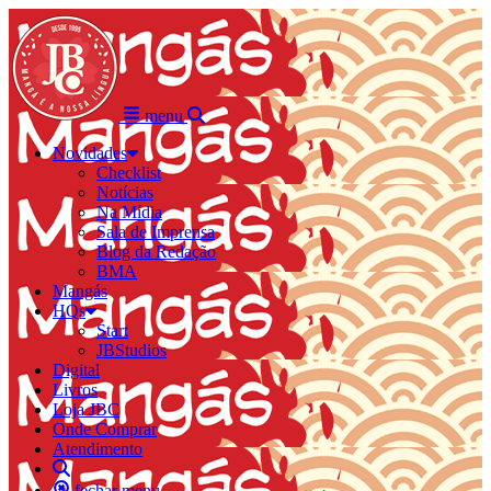
menu
Novidades
Checklist
Notícias
Na Mídia
Sala de Imprensa
Blog da Redação
BMA
Mangás
HQs
Start
JBStudios
Digital
Livros
Loja JBC
Onde Comprar
Atendimento
fechar menu