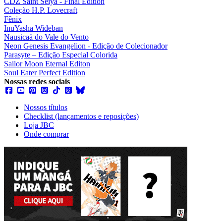
CDZ Saint Seiya - Final Edition
Coleção H.P. Lovecraft
Fênix
InuYasha Wideban
Nausicaä do Vale do Vento
Neon Genesis Evangelion - Edição de Colecionador
Parasyte – Edição Especial Colorida
Sailor Moon Eternal Editon
Soul Eater Perfect Edition
Nossas redes sociais
Nossos títulos
Checklist (lançamentos e reposições)
Loja JBC
Onde comprar