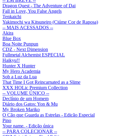
-- EM BREVE --
Dragon Quest - The Adventure of Dai
Fall in Love, You False Angels
Tenkaichi
Yakimochi wa Kitsuneiro (Ciúme Cor de Raposa)
-- MAIS ACESSADOS --
Akira
Blue Box
Boa Noite Punpun
CDZ - Next Dimension
Fullmetal Alchemist ESPECIAL
Haikyu!!
Hunter X Hunter
My Hero Academia
Sob a Luz da Lua
That Time I Got Reincarnated as a Slime
XXX HOLic Premium Collection
-- VOLUME ÚNICO --
Declínio de um Homem
Diário dos Gatos: Yon & Mu
My Broken Mariko
O Cão que Guarda as Estrelas - Edição Especial
Pino
Your name. - Edição única
-- PARA COLECIONAR --