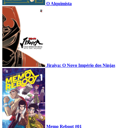
O Alquimista
Jiraiya: O Novo Império dos Ninjas
Memo Reboot #01