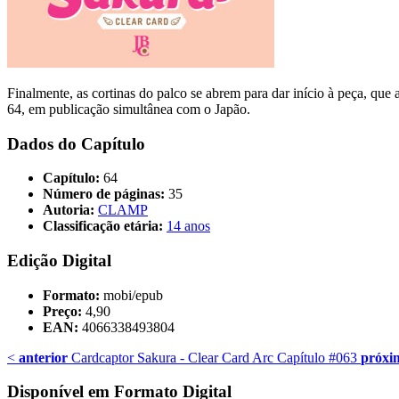
Finalmente, as cortinas do palco se abrem para dar início à peça, q
64, em publicação simultânea com o Japão.
Dados do Capítulo
Capítulo:
64
Número de páginas:
35
Autoria:
CLAMP
Classificação etária:
14 anos
Edição Digital
Formato:
mobi/epub
Preço:
4,90
EAN:
4066338493804
<
anterior
Cardcaptor Sakura - Clear Card Arc Capítulo #063
próxi
Disponível em Formato Digital