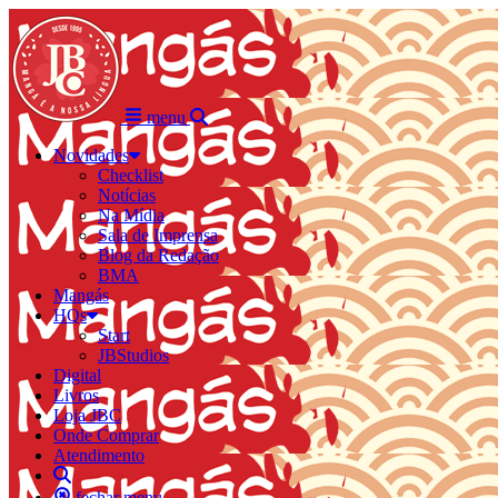
menu
Novidades
Checklist
Notícias
Na Mídia
Sala de Imprensa
Blog da Redação
BMA
Mangás
HQs
Start
JBStudios
Digital
Livros
Loja JBC
Onde Comprar
Atendimento
fechar menu