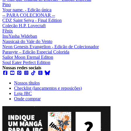
Pino
Your name. - Edição única
-- PARA COLECIONAR --
CDZ Saint Seiya - Final Edition
Coleção H.P. Lovecraft
Fênix
InuYasha Wideban
Nausicaä do Vale do Vento
Neon Genesis Evangelion - Edição de Colecionador
Parasyte – Edição Especial Colorida
Sailor Moon Eternal Editon
Soul Eater Perfect Edition
Nossas redes sociais
Nossos títulos
Checklist (lançamentos e reposições)
Loja JBC
Onde comprar