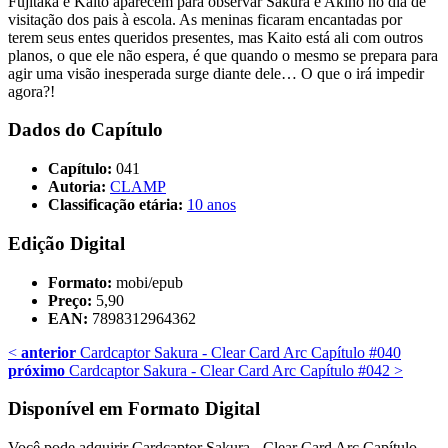
Fujitaka e Kaito aparecem para observar Sakura e Akiho no dia de
visitação dos pais à escola. As meninas ficaram encantadas por
terem seus entes queridos presentes, mas Kaito está ali com outros
planos, o que ele não espera, é que quando o mesmo se prepara para
agir uma visão inesperada surge diante dele… O que o irá impedir
agora?!
Dados do Capítulo
Capítulo:
041
Autoria:
CLAMP
Classificação etária:
10 anos
Edição Digital
Formato:
mobi/epub
Preço:
5,90
EAN:
7898312964362
<
anterior
Cardcaptor Sakura - Clear Card Arc Capítulo #040
próximo
Cardcaptor Sakura - Clear Card Arc Capítulo #042
>
Disponível em Formato Digital
Você pode adquirir Cardcaptor Sakura - Clear Card Arc Capítulo