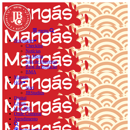
menu
Novidades
Checklist
Notícias
Na Mídia
Sala de Imprensa
Blog da Redação
BMA
Mangás
HQs
Start
JBStudios
Digital
Livros
Loja JBC
Onde Comprar
Atendimento
fechar menu