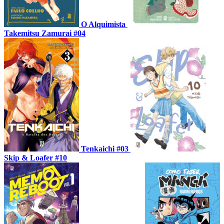
O Alquimista
Takemitsu Zamurai #04
Tenkaichi #03
Skip & Loafer #10