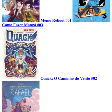
Memo Reboot #01
Como Fazer Mangá #03
Quack: O Caminho do Vento #02