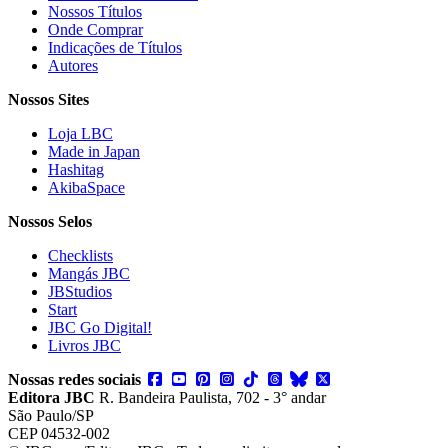
Nossos Títulos
Onde Comprar
Indicações de Títulos
Autores
Nossos Sites
Loja LBC
Made in Japan
Hashitag
AkibaSpace
Nossos Selos
Checklists
Mangás JBC
JBStudios
Start
JBC Go Digital!
Livros JBC
Nossas redes sociais
Editora JBC
R. Bandeira Paulista, 702 - 3° andar
São Paulo/SP
CEP 04532-002