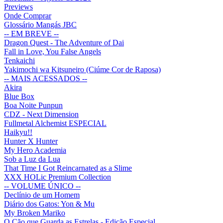
Previews
Onde Comprar
Glossário Mangás JBC
-- EM BREVE --
Dragon Quest - The Adventure of Dai
Fall in Love, You False Angels
Tenkaichi
Yakimochi wa Kitsuneiro (Ciúme Cor de Raposa)
-- MAIS ACESSADOS --
Akira
Blue Box
Boa Noite Punpun
CDZ - Next Dimension
Fullmetal Alchemist ESPECIAL
Haikyu!!
Hunter X Hunter
My Hero Academia
Sob a Luz da Lua
That Time I Got Reincarnated as a Slime
XXX HOLic Premium Collection
-- VOLUME ÚNICO --
Declínio de um Homem
Diário dos Gatos: Yon & Mu
My Broken Mariko
O Cão que Guarda as Estrelas - Edição Especial