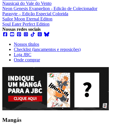
Nausicaä do Vale do Vento
Neon Genesis Evangelion - Edição de Colecionador
Parasyte – Edição Especial Colorida
Sailor Moon Eternal Editon
Soul Eater Perfect Edition
Nossas redes sociais
Nossos títulos
Checklist (lançamentos e reposições)
Loja JBC
Onde comprar
Mangás