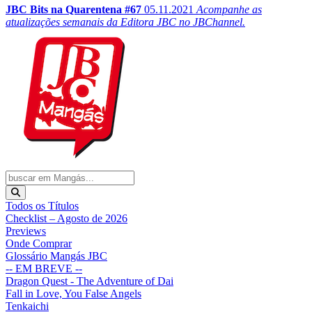
JBC Bits na Quarentena #67
05.11.2021
Acompanhe as
atualizações semanais da Editora JBC no JBChannel.
Todos os Títulos
Checklist – Agosto de 2026
Previews
Onde Comprar
Glossário Mangás JBC
-- EM BREVE --
Dragon Quest - The Adventure of Dai
Fall in Love, You False Angels
Tenkaichi