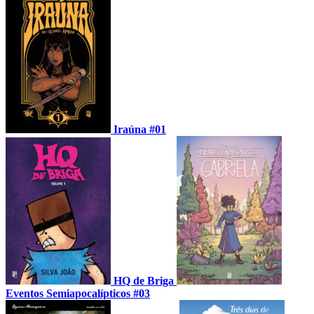
Iraúna #01
HQ de Briga
Eventos Semiapocalípticos #03