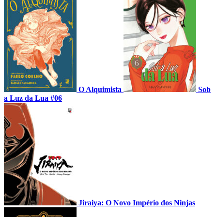
O Alquimista
Sob
a Luz da Lua #06
Jiraiya: O Novo Império dos Ninjas