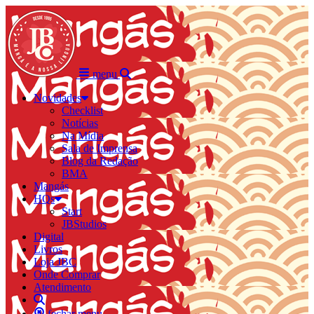
menu
Novidades
Checklist
Notícias
Na Mídia
Sala de Imprensa
Blog da Redação
BMA
Mangás
HQs
Start
JBStudios
Digital
Livros
Loja JBC
Onde Comprar
Atendimento
fechar menu