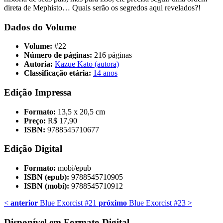
direta de Mephisto… Quais serão os segredos aqui revelados?!
Dados do Volume
Volume:
#22
Número de páginas:
216 páginas
Autoria:
Kazue Katō (autora)
Classificação etária:
14 anos
Edição Impressa
Formato:
13,5 x 20,5 cm
Preço:
R$ 17,90
ISBN:
9788545710677
Edição Digital
Formato:
mobi/epub
ISBN (epub):
9788545710905
ISBN (mobi):
9788545710912
<
anterior
Blue Exorcist #21
próximo
Blue Exorcist #23
>
Disponível em Formato Digital