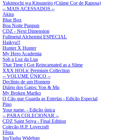
Yakimochi wa Kitsuneiro (Ciúme Cor de Raposa)
-- MAIS ACESSADOS --
Akira
Blue Box
Boa Noite Punpun
CDZ - Next Dimension
Fullmetal Alchemist ESPECIAL
Haikyu!!
Hunter X Hunter
My Hero Academia
Sob a Luz da Lua
That Time I Got Reincarnated as a Slime
XXX HOLic Premium Collection
-- VOLUME ÚNICO --
Declínio de um Homem
Diário dos Gatos: Yon & Mu
My Broken Mariko
O Cão que Guarda as Estrelas - Edição Especial
Pino
Your name. - Edição única
-- PARA COLECIONAR --
CDZ Saint Seiya - Final Edition
Coleção H.P. Lovecraft
Fênix
InuYasha Wideban