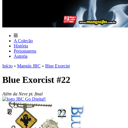
A Coleção
História
Personagens
Autoria
Início
»
Mangás JBC
»
Blue Exorcist
Blue Exorcist #22
Além da Neve pt. final