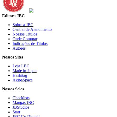
Editora JBC
Sobre a JBC
Central de Atendimento
Nossos Títulos
Onde Comprar
Indicações de Títulos
Autores
Nossos Sites
Loja LBC
Made in Japan
Hashitag
AkibaSpace
Nossos Selos
Checklists
Mangás JBC
JBStudios
Start
JBC Go Digital!