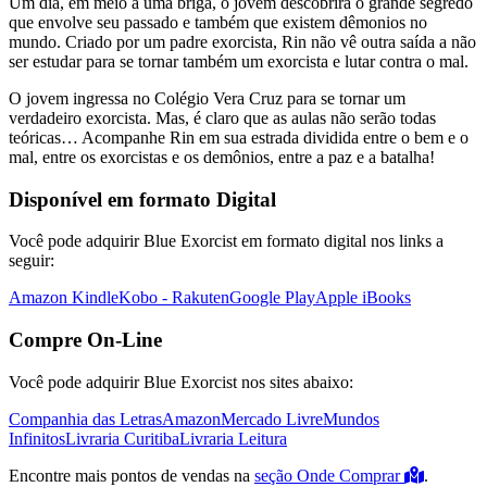
Um dia, em meio a uma briga, o jovem descobrirá o grande segredo
que envolve seu passado e também que existem dêmonios no
mundo. Criado por um padre exorcista, Rin não vê outra saída a não
ser estudar para se tornar também um exorcista e lutar contra o mal.
O jovem ingressa no Colégio Vera Cruz para se tornar um
verdadeiro exorcista. Mas, é claro que as aulas não serão todas
teóricas… Acompanhe Rin em sua estrada dividida entre o bem e o
mal, entre os exorcistas e os demônios, entre a paz e a batalha!
Disponível em formato Digital
Você pode adquirir Blue Exorcist em formato digital nos links a
seguir:
Amazon Kindle
Kobo - Rakuten
Google Play
Apple iBooks
Compre On-Line
Você pode adquirir Blue Exorcist nos sites abaixo:
Companhia das Letras
Amazon
Mercado Livre
Mundos
Infinitos
Livraria Curitiba
Livraria Leitura
Encontre mais pontos de vendas na
seção Onde Comprar
.