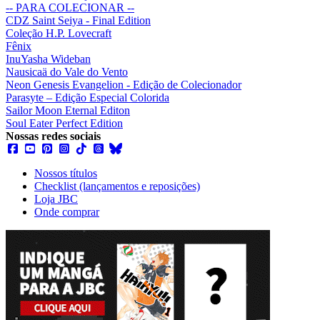
-- PARA COLECIONAR --
CDZ Saint Seiya - Final Edition
Coleção H.P. Lovecraft
Fênix
InuYasha Wideban
Nausicaä do Vale do Vento
Neon Genesis Evangelion - Edição de Colecionador
Parasyte – Edição Especial Colorida
Sailor Moon Eternal Editon
Soul Eater Perfect Edition
Nossas redes sociais
Nossos títulos
Checklist (lançamentos e reposições)
Loja JBC
Onde comprar