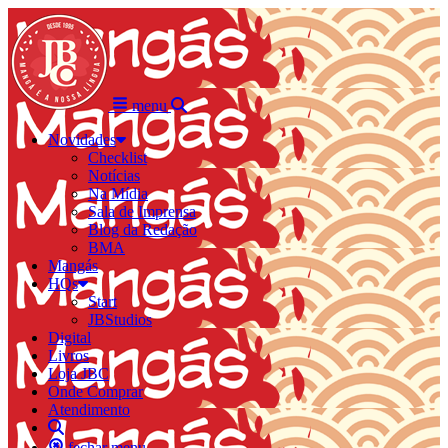
menu
Novidades
Checklist
Notícias
Na Mídia
Sala de Imprensa
Blog da Redação
BMA
Mangás
HQs
Start
JBStudios
Digital
Livros
Loja JBC
Onde Comprar
Atendimento
fechar menu