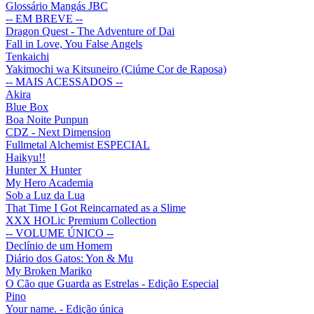
Glossário Mangás JBC
-- EM BREVE --
Dragon Quest - The Adventure of Dai
Fall in Love, You False Angels
Tenkaichi
Yakimochi wa Kitsuneiro (Ciúme Cor de Raposa)
-- MAIS ACESSADOS --
Akira
Blue Box
Boa Noite Punpun
CDZ - Next Dimension
Fullmetal Alchemist ESPECIAL
Haikyu!!
Hunter X Hunter
My Hero Academia
Sob a Luz da Lua
That Time I Got Reincarnated as a Slime
XXX HOLic Premium Collection
-- VOLUME ÚNICO --
Declínio de um Homem
Diário dos Gatos: Yon & Mu
My Broken Mariko
O Cão que Guarda as Estrelas - Edição Especial
Pino
Your name. - Edição única