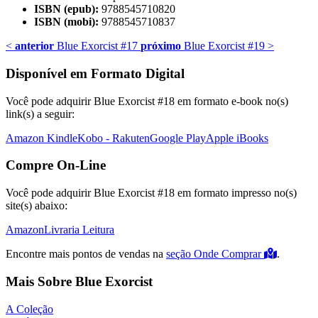
ISBN (epub):
9788545710820
ISBN (mobi):
9788545710837
<
anterior
Blue Exorcist #17
próximo
Blue Exorcist #19
>
Disponível em Formato Digital
Você pode adquirir Blue Exorcist #18 em formato e-book no(s)
link(s) a seguir:
Amazon Kindle
Kobo - Rakuten
Google Play
Apple iBooks
Compre On-Line
Você pode adquirir Blue Exorcist #18 em formato impresso no(s)
site(s) abaixo:
Amazon
Livraria Leitura
Encontre mais pontos de vendas na
seção Onde Comprar
.
Mais Sobre Blue Exorcist
A Coleção