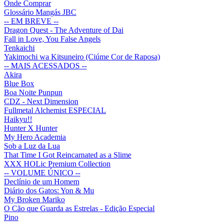
Onde Comprar
Glossário Mangás JBC
-- EM BREVE --
Dragon Quest - The Adventure of Dai
Fall in Love, You False Angels
Tenkaichi
Yakimochi wa Kitsuneiro (Ciúme Cor de Raposa)
-- MAIS ACESSADOS --
Akira
Blue Box
Boa Noite Punpun
CDZ - Next Dimension
Fullmetal Alchemist ESPECIAL
Haikyu!!
Hunter X Hunter
My Hero Academia
Sob a Luz da Lua
That Time I Got Reincarnated as a Slime
XXX HOLic Premium Collection
-- VOLUME ÚNICO --
Declínio de um Homem
Diário dos Gatos: Yon & Mu
My Broken Mariko
O Cão que Guarda as Estrelas - Edição Especial
Pino