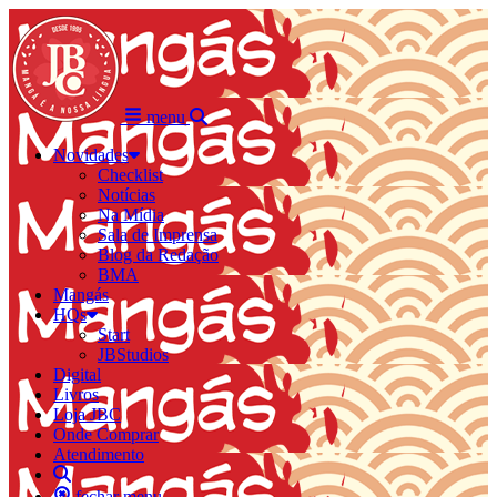
menu
Novidades
Checklist
Notícias
Na Mídia
Sala de Imprensa
Blog da Redação
BMA
Mangás
HQs
Start
JBStudios
Digital
Livros
Loja JBC
Onde Comprar
Atendimento
fechar menu