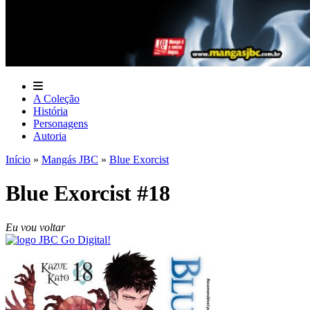
A Coleção
História
Personagens
Autoria
Início
»
Mangás JBC
»
Blue Exorcist
Blue Exorcist #18
Eu vou voltar