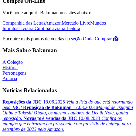
Compre On-Line
Você pode adquirir Bakuman nos sites abaixo:
Companhia das Letras
Amazon
Mercado Livre
Mundos
Infinitos
Livraria Curitiba
Livraria Leitura
Encontre mais pontos de vendas na
seção Onde Comprar
.
Mais Sobre Bakuman
A Coleção
História
Personagens
Autoria
Notícias Relacionadas
Reposições da JBC
18.06.2025
Veja a lista do que está retornando
pela JBC!
Reposição de Bakuman
17.08.2023
Mangá de Tsugumi
Ohba e Takeshi Obata, os mesmos autores de Death Note, ganha
reposição.
Novas pré-vendas da JBC
10.08.2023
Confira os
mangás que entraram em pré-venda com previsão de entrega para
setembro de 2023 pela Amazon.