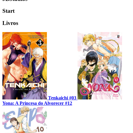
Start
Livros
Tenkaichi #03
Yona: A Princesa do Alvorecer #12