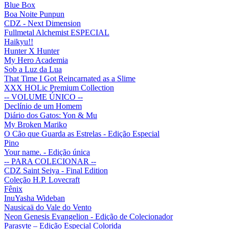
Blue Box
Boa Noite Punpun
CDZ - Next Dimension
Fullmetal Alchemist ESPECIAL
Haikyu!!
Hunter X Hunter
My Hero Academia
Sob a Luz da Lua
That Time I Got Reincarnated as a Slime
XXX HOLic Premium Collection
-- VOLUME ÚNICO --
Declínio de um Homem
Diário dos Gatos: Yon & Mu
My Broken Mariko
O Cão que Guarda as Estrelas - Edição Especial
Pino
Your name. - Edição única
-- PARA COLECIONAR --
CDZ Saint Seiya - Final Edition
Coleção H.P. Lovecraft
Fênix
InuYasha Wideban
Nausicaä do Vale do Vento
Neon Genesis Evangelion - Edição de Colecionador
Parasyte – Edição Especial Colorida