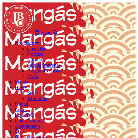
menu
Novidades
Checklist
Notícias
Na Mídia
Sala de Imprensa
Blog da Redação
BMA
Mangás
HQs
Start
JBStudios
Digital
Livros
Loja JBC
Onde Comprar
Atendimento
fechar menu