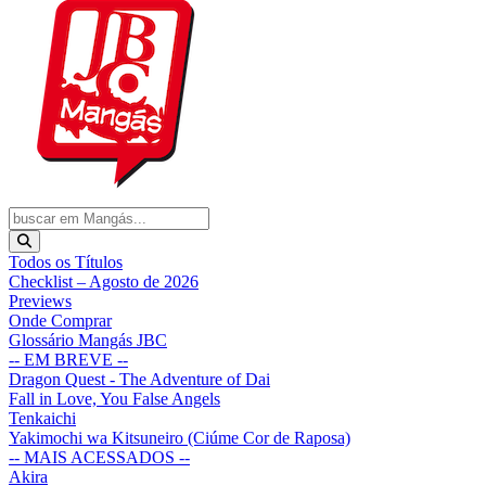
Todos os Títulos
Checklist – Agosto de 2026
Previews
Onde Comprar
Glossário Mangás JBC
-- EM BREVE --
Dragon Quest - The Adventure of Dai
Fall in Love, You False Angels
Tenkaichi
Yakimochi wa Kitsuneiro (Ciúme Cor de Raposa)
-- MAIS ACESSADOS --
Akira