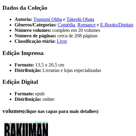
Dados da Coleção
Autoria:
Tsugumi Ohba
e
Takeshi Obata
Gêneros/Categorias:
Comédia
,
Romance
e
E-Books/Digitais
Número volumes:
completo em 20 volumes
Número de páginas:
cerca de 208 páginas
Classificação etária:
Livre
Edição Impressa
Formato:
13,5 x 20,5 cm
Distribuição:
Livrarias e lojas especializadas
Edição Digital
Formato:
epub
Distribuição:
online
volumes
(clique nas capas para mais detalhes)