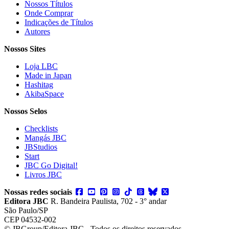
Nossos Títulos
Onde Comprar
Indicações de Títulos
Autores
Nossos Sites
Loja LBC
Made in Japan
Hashitag
AkibaSpace
Nossos Selos
Checklists
Mangás JBC
JBStudios
Start
JBC Go Digital!
Livros JBC
Nossas redes sociais
Editora JBC
R. Bandeira Paulista, 702 - 3° andar
São Paulo/SP
CEP 04532-002
© JBGroup/Editora JBC - Todos os direitos reservados