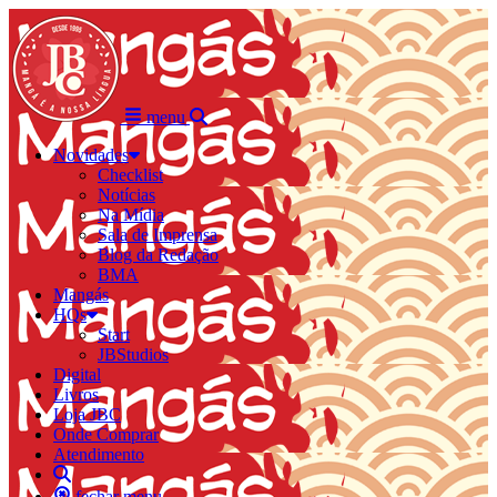
menu
Novidades
Checklist
Notícias
Na Mídia
Sala de Imprensa
Blog da Redação
BMA
Mangás
HQs
Start
JBStudios
Digital
Livros
Loja JBC
Onde Comprar
Atendimento
fechar menu