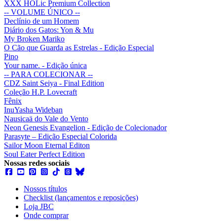
XXX HOLic Premium Collection
-- VOLUME ÚNICO --
Declínio de um Homem
Diário dos Gatos: Yon & Mu
My Broken Mariko
O Cão que Guarda as Estrelas - Edição Especial
Pino
Your name. - Edição única
-- PARA COLECIONAR --
CDZ Saint Seiya - Final Edition
Coleção H.P. Lovecraft
Fênix
InuYasha Wideban
Nausicaä do Vale do Vento
Neon Genesis Evangelion - Edição de Colecionador
Parasyte – Edição Especial Colorida
Sailor Moon Eternal Editon
Soul Eater Perfect Edition
Nossas redes sociais
Nossos títulos
Checklist (lançamentos e reposições)
Loja JBC
Onde comprar