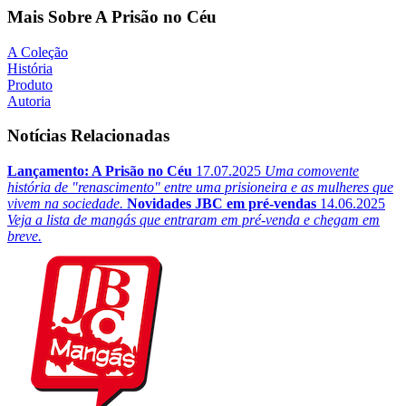
Mais Sobre A Prisão no Céu
A Coleção
História
Produto
Autoria
Notícias Relacionadas
Lançamento: A Prisão no Céu
17.07.2025
Uma comovente
história de "renascimento" entre uma prisioneira e as mulheres que
vivem na sociedade.
Novidades JBC em pré-vendas
14.06.2025
Veja a lista de mangás que entraram em pré-venda e chegam em
breve.