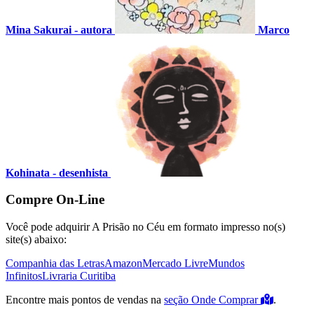
Mina Sakurai - autora
Marco
Kohinata - desenhista
Compre On-Line
Você pode adquirir A Prisão no Céu em formato impresso no(s)
site(s) abaixo:
Companhia das Letras
Amazon
Mercado Livre
Mundos
Infinitos
Livraria Curitiba
Encontre mais pontos de vendas na
seção Onde Comprar
.