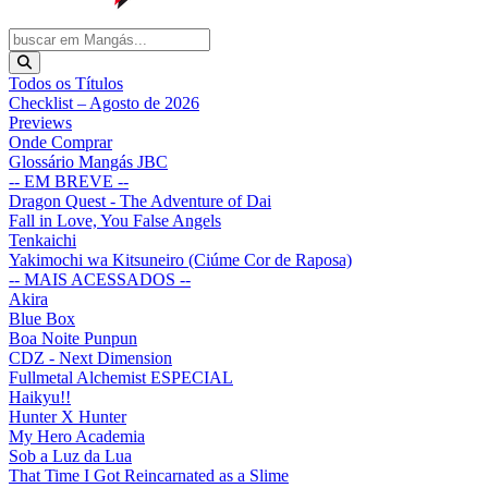
Todos os Títulos
Checklist – Agosto de 2026
Previews
Onde Comprar
Glossário Mangás JBC
-- EM BREVE --
Dragon Quest - The Adventure of Dai
Fall in Love, You False Angels
Tenkaichi
Yakimochi wa Kitsuneiro (Ciúme Cor de Raposa)
-- MAIS ACESSADOS --
Akira
Blue Box
Boa Noite Punpun
CDZ - Next Dimension
Fullmetal Alchemist ESPECIAL
Haikyu!!
Hunter X Hunter
My Hero Academia
Sob a Luz da Lua
That Time I Got Reincarnated as a Slime