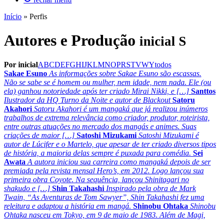
Início
»
Perfis
Autores e Produção
inicial S
Por inicial
A
B
C
D
E
F
G
H
I
J
K
L
M
N
O
P
R
S
T
V
W
Y
todos
Sakae Esuno
As informações sobre Sakae Esuno são escassas.
Não se sabe se é homem ou mulher, nem idade, nem nada. Ele (ou
ela) ganhou notoriedade após ter criado Mirai Nikki, e […]
Santtos
Ilustrador da HQ Turno da Noite e autor de Blackout
Satoru
Akahori
Satoru Akahori é um mangaká que já realizou inúmeros
trabalhos de extrema relevância como criador, produtor, roteirista,
entre outras atuações no mercado dos mangás e animes. Suas
criações de maior […]
Satoshi Mizukami
Satoshi Mizukami é
autor de Lúcifer e o Martelo, que apesar de ter criado diversos tipos
de história, a maioria delas sempre é puxada para comédia.
Sei
Awata
A autora iniciou sua carreira como mangaká depois de ser
premiada pela revista mensal Hero’s, em 2012. Logo lançou sua
primeira obra Coyote. Na sequência, lançou Shinitagari no
shakudo e […]
Shin Takahashi
Inspirado pela obra de Mark
Twain, “As Aventuras de Tom Sawyer”, Shin Takahashi fez uma
releitura e adaptou a história em mangá.
Shinobu Ohtaka
Shinobu
Ohtaka nasceu em Tokyo, em 9 de maio de 1983. Além de Magi,