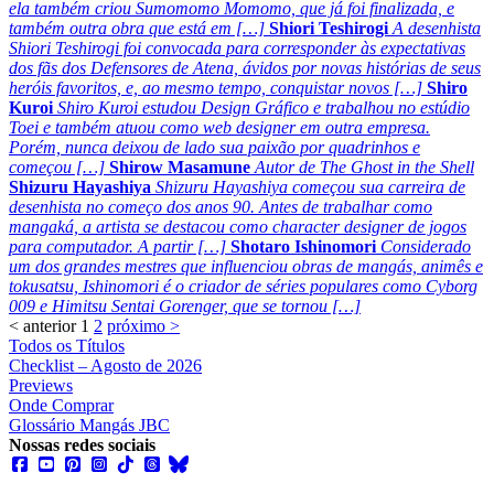
ela também criou Sumomomo Momomo, que já foi finalizada, e
também outra obra que está em […]
Shiori Teshirogi
A desenhista
Shiori Teshirogi foi convocada para corresponder às expectativas
dos fãs dos Defensores de Atena, ávidos por novas histórias de seus
heróis favoritos, e, ao mesmo tempo, conquistar novos […]
Shiro
Kuroi
Shiro Kuroi estudou Design Gráfico e trabalhou no estúdio
Toei e também atuou como web designer em outra empresa.
Porém, nunca deixou de lado sua paixão por quadrinhos e
começou […]
Shirow Masamune
Autor de The Ghost in the Shell
Shizuru Hayashiya
Shizuru Hayashiya começou sua carreira de
desenhista no começo dos anos 90. Antes de trabalhar como
mangaká, a artista se destacou como character designer de jogos
para computador. A partir […]
Shotaro Ishinomori
Considerado
um dos grandes mestres que influenciou obras de mangás, animês e
tokusatsu, Ishinomori é o criador de séries populares como Cyborg
009 e Himitsu Sentai Gorenger, que se tornou […]
< anterior
1
2
próximo >
Todos os Títulos
Checklist – Agosto de 2026
Previews
Onde Comprar
Glossário Mangás JBC
Nossas redes sociais