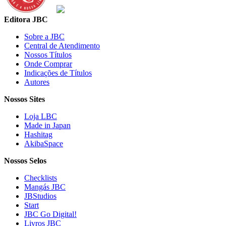
Editora JBC
Sobre a JBC
Central de Atendimento
Nossos Títulos
Onde Comprar
Indicações de Títulos
Autores
Nossos Sites
Loja LBC
Made in Japan
Hashitag
AkibaSpace
Nossos Selos
Checklists
Mangás JBC
JBStudios
Start
JBC Go Digital!
Livros JBC