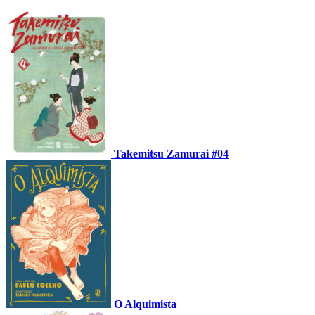
Takemitsu Zamurai #04
O Alquimista