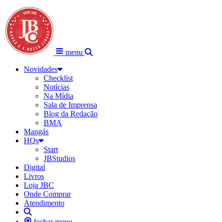
menu
Novidades
Checklist
Notícias
Na Mídia
Sala de Imprensa
Blog da Redação
BMA
Mangás
HQs
Start
JBStudios
Digital
Livros
Loja JBC
Onde Comprar
Atendimento
fechar menu