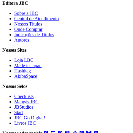
Editora JBC
Sobre a JBC
Central de Atendimento
Nossos Títulos
Onde Comprar
Indicações de Títulos
Autores
Nossos Sites
Loja LBC
Made in Japan
Hashitag
AkibaSpace
Nossos Selos
Checklists
Mangás JBC
JBStudios
Start
JBC Go Digital!
Livros JBC