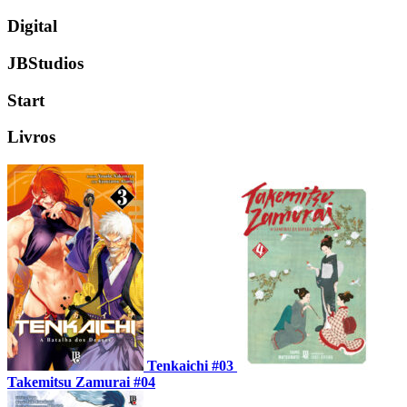
Digital
JBStudios
Start
Livros
Tenkaichi #03
Takemitsu Zamurai #04