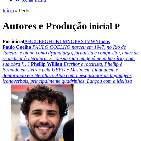
Início
»
Perfis
Autores e Produção
inicial P
Por inicial
A
B
C
D
E
F
G
H
I
J
K
L
M
N
O
P
R
S
T
V
W
Y
todos
Paulo Coelho
PAULO COELHO nasceu em 1947, no Rio de
Janeiro, e atuou como dramaturgo, jornalista e compositor, antes de
se dedicar à literatura. É considerado um fenômeno literário, com
sua obra […]
Phellip Willian
Escritor e roteirista, Phellip é
formado em Letras pela UEPG e Mestre em Linguagem e
doutorando em literatura. Atua como pesquisador de linguagens
iconoverbais, principalmente quadrinhos. Lançou com a Melissa