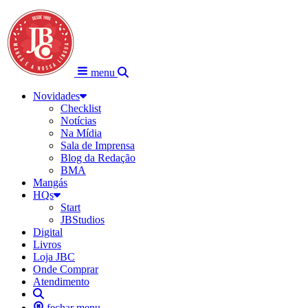
menu
Novidades
Checklist
Notícias
Na Mídia
Sala de Imprensa
Blog da Redação
BMA
Mangás
HQs
Start
JBStudios
Digital
Livros
Loja JBC
Onde Comprar
Atendimento
fechar menu