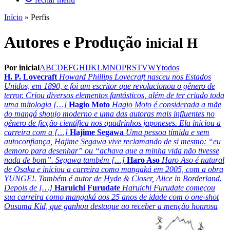
Início
»
Perfis
Autores e Produção
inicial H
Por inicial
A
B
C
D
E
F
G
H
I
J
K
L
M
N
O
P
R
S
T
V
W
Y
todos
H. P. Lovecraft
Howard Phillips Lovecraft nasceu nos Estados
Unidos, em 1890, e foi um escritor que revolucionou o gênero de
terror. Criou diversos elementos fantásticos, além de ter criado toda
uma mitologia […]
Hagio Moto
Hagio Moto é considerada a mãe
do mangá shoujo moderno e uma das autoras mais influentes no
gênero de ficção científica nos quadrinhos japoneses. Ela iniciou a
carreira com a […]
Hajime Segawa
Uma pessoa tímida e sem
autoconfiança, Hajime Segawa vive reclamando de si mesmo: “eu
demoro para desenhar” ou “achava que a minha vida não tivesse
nada de bom”. Segawa também […]
Haro Aso
Haro Aso é natural
de Osaka e iniciou a carreira como mangaká em 2005, com a obra
YUNGE!. Também é autor de Hyde & Closer, Alice in Borderland.
Depois de […]
Haruichi Furudate
Haruichi Furudate começou
sua carreira como mangaká aos 25 anos de idade com o one-shot
Ousama Kid, que ganhou destaque ao receber a menção honrosa