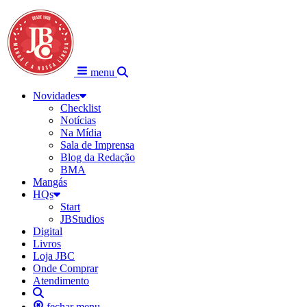
menu
Novidades
Checklist
Notícias
Na Mídia
Sala de Imprensa
Blog da Redação
BMA
Mangás
HQs
Start
JBStudios
Digital
Livros
Loja JBC
Onde Comprar
Atendimento
fechar menu