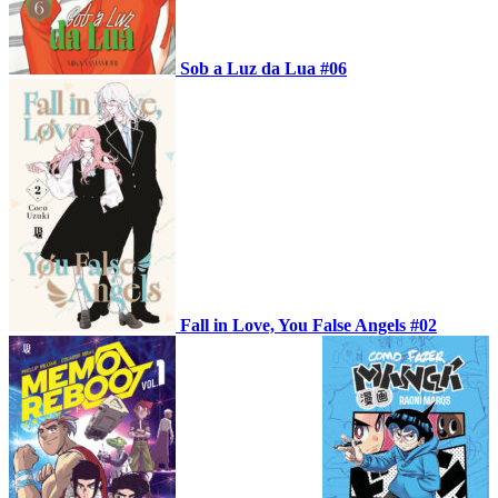
Sob a Luz da Lua #06
Fall in Love, You False Angels #02