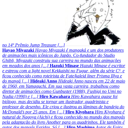
no 14º Prêmio Jump Treasure […]
Hayao Miyazaki
Hayao Miyazaki é mangaká e um dos produtores
de animações mais icônicos do Japão. Co-fundador do Studio
Ghibli, Miyazaki construiu sua carreira no mundo das animações
em meados dos anos […]
Hazuki Minase
Hazuki Minase é escritor
e estreou com a light novel Kekkaishi no Fugue, além da série C³, e
ficou conhecido como roteirista de Fate/kaleid liner Prisma Illya e
do mangá […]
Hideaki Anno
Hideaki Anno nasceu em 22 de maio
de 1960, em Yamaguchi. Em sua vasta carreira, trabalhou como
diretor de animações como Gunbuster (1988), Fushigi no Umi no
Nadia (1990) e […]
Hiro Kawahara
Hiro Kawahara quase foi
biólogo, mas decidiu se tornar um ilustrador, quadrinista e
professor de desenho. Ele criou e ilustrou as lâminas de bandeja do
McDonald’s por 25 anos. Em […]
Hiro Kiyohara
Hiro Kiyohara é
natural de Nagoya (Aichi) e ficou conhecido no mundo dos mangás
pela adaptação do livro Another para os quadrinhos. Ele também é
autor dos mangás Feridas, Só […]
Hiro Mashima
Autor de Fairy