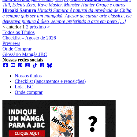
Tail, Eden's Zero, Rave Master, Monster Hunter Orage e outros
Hiroaki Samura
Hiroaki Samura é natural da província de Chiba
e sempre quis ser um mangaká. Apesar de cursar arte clássica, ele
detestava pintura à óleo, sempre preferindo a arte em preto […]
< anterior
1
2
próximo >
Todos os Títulos
Checklist – Agosto de 2026
Previews
Onde Comprar
Glossário Mangás JBC
Nossas redes sociais
Nossos títulos
Checklist (lançamentos e reposições)
Loja JBC
Onde comprar