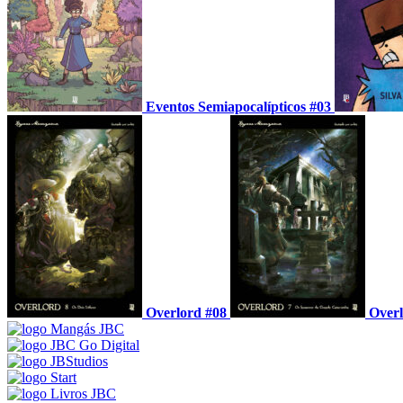
Eventos Semiapocalípticos #03
Overlord #08
Overl