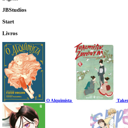
JBStudios
Start
Livros
O Alquimista
Takem