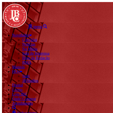
menu
Novidades
Checklist
Notícias
Na Mídia
Sala de Imprensa
Blog da Redação
BMA
Mangás
HQs
Start
JBStudios
Digital
Livros
Loja JBC
Onde Comprar
Atendimento
fechar menu