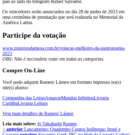
país ao lado do fotógrafo Rafael Salvador.
Os vencedores serão anunciados no dia 28 de junho de 2023 em
uma cerimônia de premiação que será realizada no Memorial da
América Latina.
Participe da votação
www.prazeresdamesa.com.br/votacao-melhores-da-gastronomia-
2023
OBS: Não é necessário votar em todas as categorias.
Compre On-Line
Você pode adquirir Ramen/ Lámen em formato impresso no(s)
site(s) abaixo:
Companhia das Letras
Amazon
Mundos Infinitos
Livraria
Curitiba
Livraria Leitura
Veja mais detalhes de Ramen/ Lámen
Leia mais sobre:
Jo Takahashi
Ramen
<
anterior
Lançamento: Quadrinho Contos Indígenas: Irupé e
Guaraná
próximo
Encontro Geek JBC no Hub da Livraria Cultura