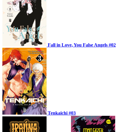
Fall in Love, You False Angels #02
Tenkaichi #03