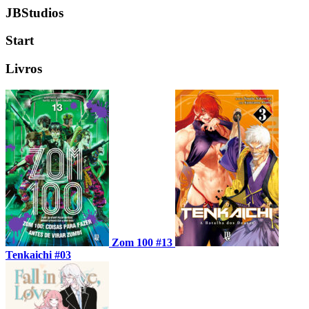
JBStudios
Start
Livros
Zom 100 #13
Tenkaichi #03