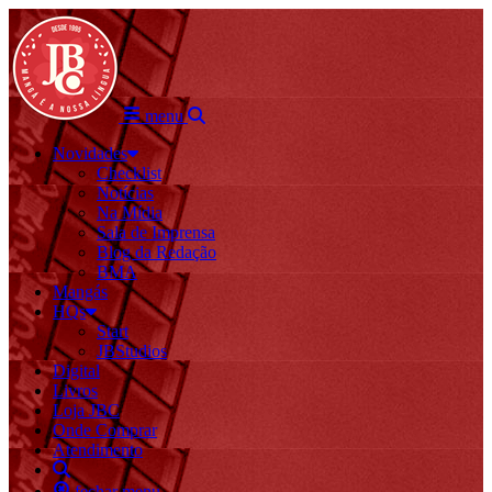
menu
Novidades
Checklist
Notícias
Na Mídia
Sala de Imprensa
Blog da Redação
BMA
Mangás
HQs
Start
JBStudios
Digital
Livros
Loja JBC
Onde Comprar
Atendimento
fechar menu