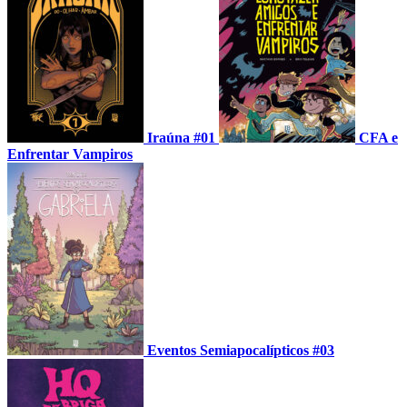
Iraúna #01
CFA e
Enfrentar Vampiros
Eventos Semiapocalípticos #03