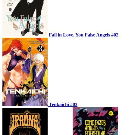
Fall in Love, You False Angels #02
Tenkaichi #03