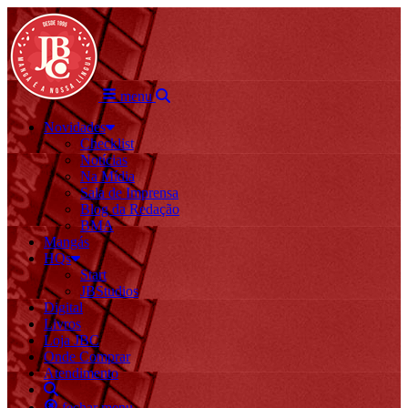
menu
Novidades
Checklist
Notícias
Na Mídia
Sala de Imprensa
Blog da Redação
BMA
Mangás
HQs
Start
JBStudios
Digital
Livros
Loja JBC
Onde Comprar
Atendimento
fechar menu