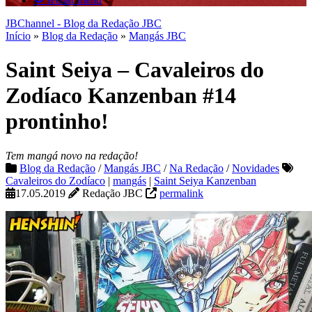
JBChannel - Blog da Redação JBC
Início
»
Blog da Redação
»
Mangás JBC
Saint Seiya – Cavaleiros do
Zodíaco Kanzenban #14
prontinho!
Tem mangá novo na redação!
Blog da Redação
/
Mangás JBC
/
Na Redação
/
Novidades
Cavaleiros do Zodíaco
|
mangás
|
Saint Seiya Kanzenban
17.05.2019
Redação JBC
permalink