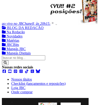
ao vivo no JBChanell, às 20h15.
BLOG DA REDAÇÃO
Na Redação
Novidades
Matérias
JBCBits
Mangás JBC
Mangás Digitais
Nossas redes sociais
Nossos títulos
Checklist (lançamentos e reposições)
Loja JBC
Onde comprar