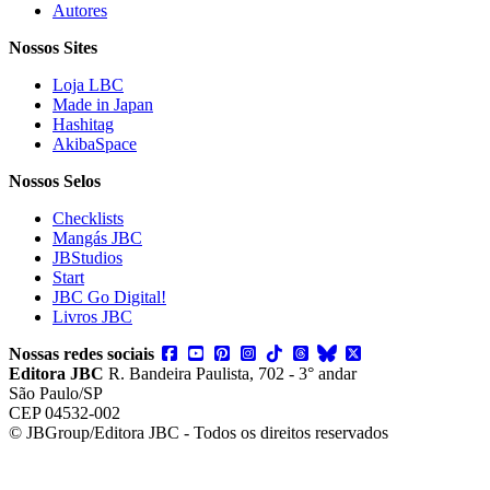
Autores
Nossos Sites
Loja LBC
Made in Japan
Hashitag
AkibaSpace
Nossos Selos
Checklists
Mangás JBC
JBStudios
Start
JBC Go Digital!
Livros JBC
Nossas redes sociais
Editora JBC
R. Bandeira Paulista, 702 - 3° andar
São Paulo/SP
CEP 04532-002
© JBGroup/Editora JBC - Todos os direitos reservados