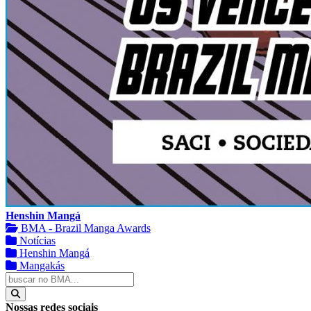
Henshin Mangá
BMA - Brazil Manga Awards
Notícias
Henshin Mangá
Mangakás
Nossas redes sociais