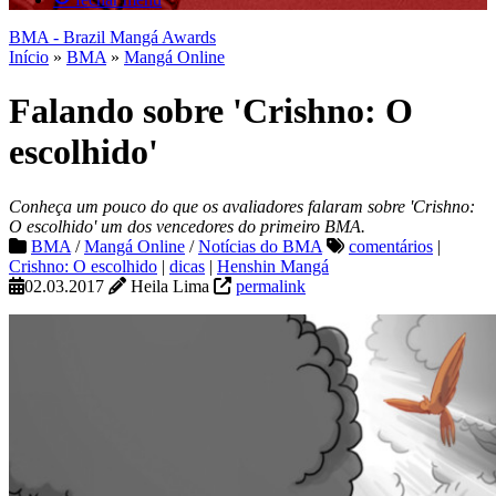
BMA - Brazil Mangá Awards
Início
»
BMA
»
Mangá Online
Falando sobre 'Crishno: O
escolhido'
Conheça um pouco do que os avaliadores falaram sobre 'Crishno:
O escolhido' um dos vencedores do primeiro BMA.
BMA
/
Mangá Online
/
Notícias do BMA
comentários
|
Crishno: O escolhido
|
dicas
|
Henshin Mangá
02.03.2017
Heila Lima
permalink