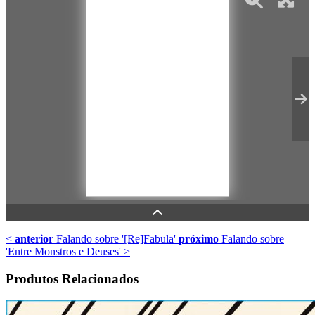
<
anterior
Falando sobre '[Re]Fabula'
próximo
Falando sobre
'Entre Monstros e Deuses'
>
Produtos Relacionados