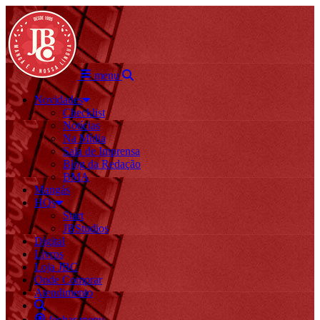
menu
Novidades
Checklist
Notícias
Na Mídia
Sala de Imprensa
Blog da Redação
BMA
Mangás
HQs
Start
JBStudios
Digital
Livros
Loja JBC
Onde Comprar
Atendimento
fechar menu