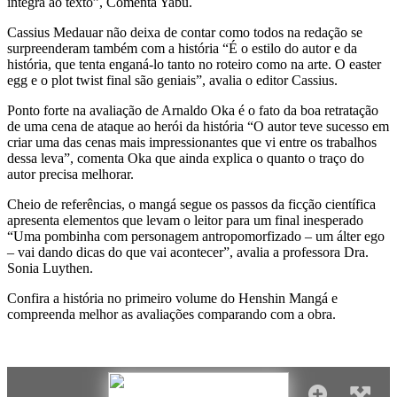
integra ao texto”, Comenta Yabu.
Cassius Medauar não deixa de contar como todos na redação se
surpreenderam também com a história “É o estilo do autor e da
história, que tenta enganá-lo tanto no roteiro como na arte. O easter
egg e o plot twist final são geniais”, avalia o editor Cassius.
Ponto forte na avaliação de Arnaldo Oka é o fato da boa retratação
de uma cena de ataque ao herói da história “O autor teve sucesso em
criar uma das cenas mais impressionantes que vi entre os trabalhos
dessa leva”, comenta Oka que ainda explica o quanto o traço do
autor precisa melhorar.
Cheio de referências, o mangá segue os passos da ficção científica
apresenta elementos que levam o leitor para um final inesperado
“Uma pombinha com personagem antropomorfizado – um álter ego
– vai dando dicas do que vai acontecer”, avalia a professora Dra.
Sonia Luythen.
Confira a história no primeiro volume do Henshin Mangá e
compreenda melhor as avaliações comparando com a obra.