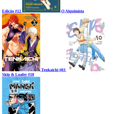
Edição #12
O Alquimista
Tenkaichi #03
Skip & Loafer #10