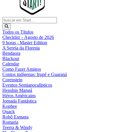
Todos os Títulos
Checklist – Agosto de 2026
9 horas - Master Edition
A Sereia da Floresta
Bendaora
Blackout
Calendar
Como Fazer Amigos
Contos indígenas: Irupé e Guaraná
Corenstein
Eventos Semiapocalípticos
Henshin Mangá
Héros Américains
Jornada Fantástica
Kophee
Quack
Robô Esmaga
Romaria
Teerra & Windy