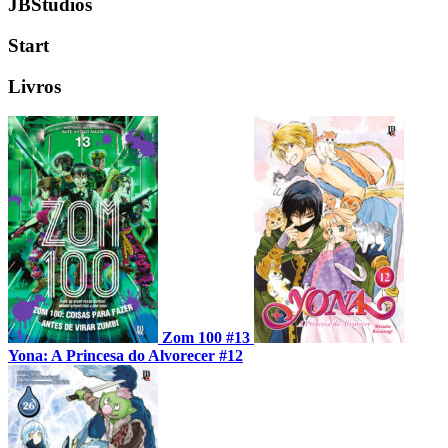
JBStudios
Start
Livros
Zom 100 #13
Yona: A Princesa do Alvorecer #12