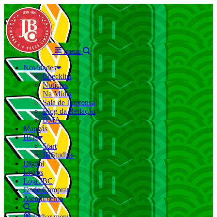
menu
Novidades
Checklist
Notícias
Na Mídia
Sala de Imprensa
Blog da Redação
BMA
Mangás
HQs
Start
JBStudios
Digital
Livros
Loja JBC
Onde Comprar
Atendimento
fechar menu