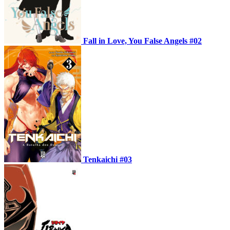
Fall in Love, You False Angels #02
Tenkaichi #03