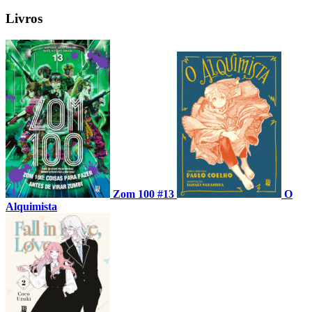
Livros
Zom 100 #13
O
Alquimista