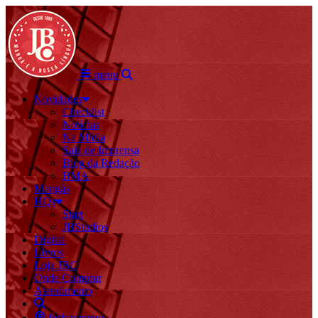
menu
Novidades
Checklist
Notícias
Na Mídia
Sala de Imprensa
Blog da Redação
BMA
Mangás
HQs
Start
JBStudios
Digital
Livros
Loja JBC
Onde Comprar
Atendimento
fechar menu